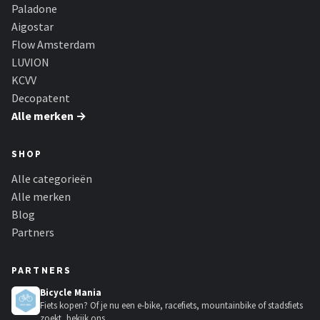
Decopatent
Paladone
Aigostar
Countryfield
Flow Amsterdam
LUVION
Balvi
KCVV
Decopatent
Alle merken →
Alle merken →
SHOP
Alle categorieën
Alle merken
Blog
Partners
PARTNERS
Bicycle Mania
Fiets kopen? Of je nu een e-bike, racefiets, mountainbike of stadsfiets
zoekt, bekijk ons...