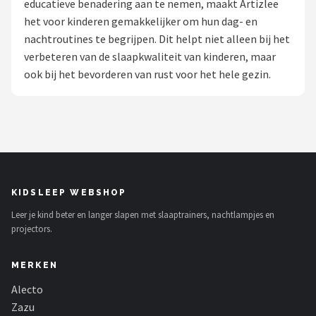
educatieve benadering aan te nemen, maakt Artizlee
het voor kinderen gemakkelijker om hun dag- en
Shop
nachtroutines te begrijpen. Dit helpt niet alleen bij het
POPULAIRE MERKEN
verbeteren van de slaapkwaliteit van kinderen, maar
ook bij het bevorderen van rust voor het hele gezin.
Alecto
Zazu
Paladone
Aigostar
KIDSLEEP WEBSHOP
Leer je kind beter en langer slapen met slaaptrainers, nachtlampjes en
Flow Amsterdam
projectors.
LUVION
MERKEN
KCVV
Alecto
Zazu