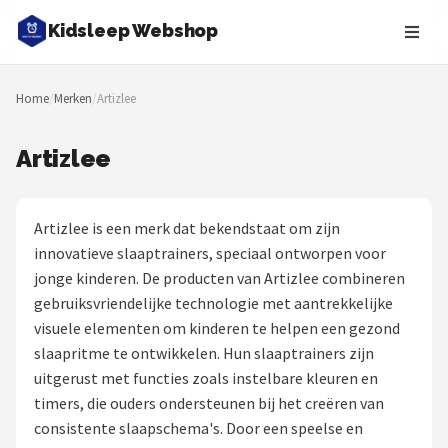
Kidsleep Webshop
Zoeken
Home
/
Merken
/
Artizlee
NAVIGATIE
Shop
Artizlee
Merken
Artizlee is een merk dat bekendstaat om zijn
Blog
innovatieve slaaptrainers, speciaal ontworpen voor
jonge kinderen. De producten van Artizlee combineren
Slaaptrainers
gebruiksvriendelijke technologie met aantrekkelijke
visuele elementen om kinderen te helpen een gezond
Nachtlampjes
slaapritme te ontwikkelen. Hun slaaptrainers zijn
uitgerust met functies zoals instelbare kleuren en
Slaaphulpen
timers, die ouders ondersteunen bij het creëren van
consistente slaapschema's. Door een speelse en
Babyprojectors