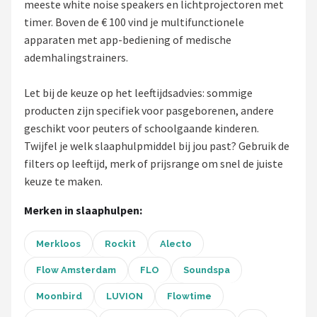
meeste white noise speakers en lichtprojectoren met
Decopatent
timer. Boven de € 100 vind je multifunctionele
apparaten met app-bediening of medische
Countryfield
ademhalingstrainers.
Balvi
Let bij de keuze op het leeftijdsadvies: sommige
Alle merken →
producten zijn specifiek voor pasgeborenen, andere
geschikt voor peuters of schoolgaande kinderen.
Twijfel je welk slaaphulpmiddel bij jou past? Gebruik de
filters op leeftijd, merk of prijsrange om snel de juiste
keuze te maken.
Merken in slaaphulpen:
Merkloos
Rockit
Alecto
Flow Amsterdam
FLO
Soundspa
Moonbird
LUVION
Flowtime