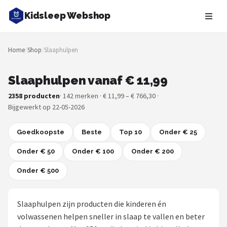
Kidsleep Webshop
Zoeken
Home
/
Shop
/
Slaaphulpen
NAVIGATIE
Shop
Slaaphulpen vanaf € 11,99
2358 producten
· 142 merken · € 11,99 – € 766,30 ·
Merken
Bijgewerkt op 22-05-2026
Blog
Goedkoopste
Beste
Top 10
Onder € 25
Slaaptrainers
Onder € 50
Onder € 100
Onder € 200
Onder € 500
Nachtlampjes
Slaaphulpen
Slaaphulpen zijn producten die kinderen én
volwassenen helpen sneller in slaap te vallen en beter
Babyprojectors