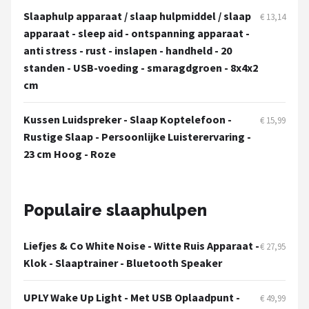
Slaaphulp apparaat / slaap hulpmiddel / slaap
€ 13,14
apparaat - sleep aid - ontspanning apparaat -
anti stress - rust - inslapen - handheld - 20
standen - USB-voeding - smaragdgroen - 8x4x2
cm
Kussen Luidspreker - Slaap Koptelefoon -
€ 15,99
Rustige Slaap - Persoonlijke Luisterervaring -
23 cm Hoog - Roze
Populaire slaaphulpen
Liefjes & Co White Noise - Witte Ruis Apparaat -
€ 27,95
Klok - Slaaptrainer - Bluetooth Speaker
UPLY Wake Up Light - Met USB Oplaadpunt -
€ 49,99