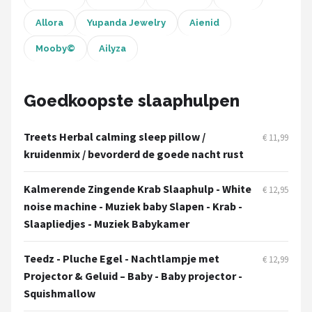
Allora
Yupanda Jewelry
Aienid
Mooby©
Ailyza
Goedkoopste slaaphulpen
Treets Herbal calming sleep pillow /
€ 11,99
kruidenmix / bevorderd de goede nacht rust
Kalmerende Zingende Krab Slaaphulp - White
€ 12,95
noise machine - Muziek baby Slapen - Krab -
Slaapliedjes - Muziek Babykamer
Teedz - Pluche Egel - Nachtlampje met
€ 12,99
Projector & Geluid – Baby - Baby projector -
Squishmallow