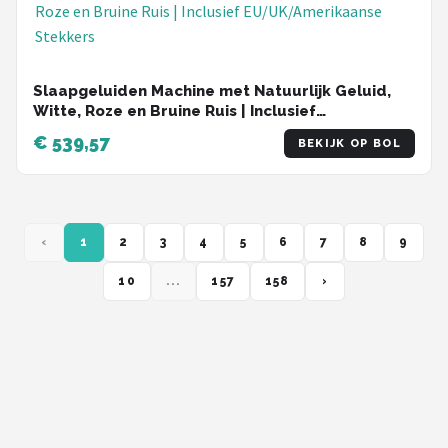
Slaapgeluiden Machine met Natuurlijk Geluid,
Witte, Roze en Bruine Ruis | Inclusief
EU/UK/Amerikaanse Stekkers
€ 539,57
BEKIJK OP BOL
‹
1
2
3
4
5
6
7
8
9
10
...
157
158
›