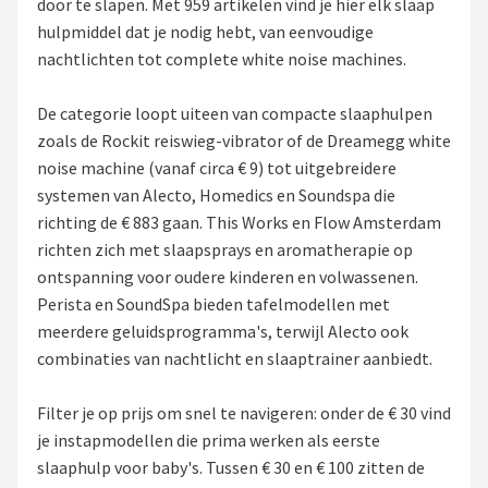
door te slapen. Met 959 artikelen vind je hier elk slaap
hulpmiddel dat je nodig hebt, van eenvoudige
Shop
nachtlichten tot complete white noise machines.
POPULAIRE MERKEN
De categorie loopt uiteen van compacte slaaphulpen
Alecto
zoals de Rockit reiswieg-vibrator of de Dreamegg white
noise machine (vanaf circa € 9) tot uitgebreidere
Zazu
systemen van Alecto, Homedics en Soundspa die
richting de € 883 gaan. This Works en Flow Amsterdam
Paladone
richten zich met slaapsprays en aromatherapie op
ontspanning voor oudere kinderen en volwassenen.
Aigostar
Perista en SoundSpa bieden tafelmodellen met
meerdere geluidsprogramma's, terwijl Alecto ook
Flow Amsterdam
combinaties van nachtlicht en slaaptrainer aanbiedt.
LUVION
Filter je op prijs om snel te navigeren: onder de € 30 vind
je instapmodellen die prima werken als eerste
KCVV
slaaphulp voor baby's. Tussen € 30 en € 100 zitten de