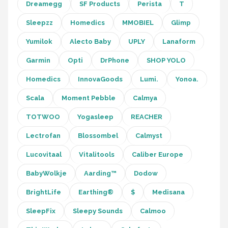
Dreamegg
SF Products
Perista
T
Sleepzz
Homedics
MMOBIEL
Glimp
Yumilok
Alecto Baby
UPLY
Lanaform
Garmin
Opti
DrPhone
SHOP YOLO
Homedics
InnovaGoods
Lumi.
Yonoa.
Scala
Moment Pebble
Calmya
TOTWOO
Yogasleep
REACHER
Lectrofan
Blossombel
Calmyst
Lucovitaal
Vitalitools
Caliber Europe
BabyWolkje
Aarding™
Dodow
BrightLife
Earthing®
$
Medisana
SleepFix
Sleepy Sounds
Calmoo