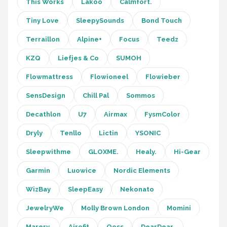
This Works
Lakoo
Calmfort.
Tiny Love
SleepySounds
Bond Touch
Terraillon
Alpine+
Focus
Teedz
KZQ
Liefjes & Co
SUMOH
Flowmattress
Flowioneel
Flowieber
SensDesign
Chill Pal
Sommos
Decathlon
U7
Airmax
FysmColor
Dryly
Tenllo
Lictin
YSONIC
Sleepwithme
GLOXME.
Healy.
Hi-Gear
Garmin
Luowice
Nordic Elements
WizBay
SleepEasy
Nekonato
JewelryWe
Molly Brown London
Momini
Marery.
Airofit
Qoss
DearDear.