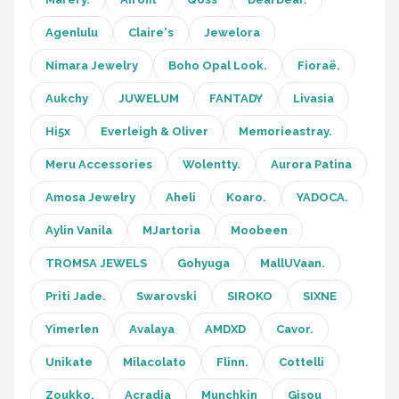
Agenlulu
Claire's
Jewelora
Nimara Jewelry
Boho Opal Look.
Fioraë.
Aukchy
JUWELUM
FANTADY
Livasia
Hi5x
Everleigh & Oliver
Memorieastray.
Meru Accessories
Wolentty.
Aurora Patina
Amosa Jewelry
Aheli
Koaro.
YADOCA.
Aylin Vanila
MJartoria
Moobeen
TROMSA JEWELS
Gohyuga
MallUVaan.
Priti Jade.
Swarovski
SIROKO
SIXNE
Yimerlen
Avalaya
AMDXD
Cavor.
Unikate
Milacolato
Flinn.
Cottelli
Zoukko.
Acradia
Munchkin
Gisou