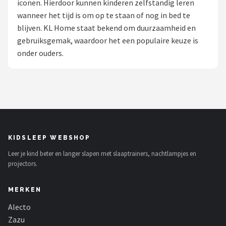
iconen. Hierdoor kunnen kinderen zelfstandig leren
wanneer het tijd is om op te staan of nog in bed te
Shop
blijven. KL Home staat bekend om duurzaamheid en
POPULAIRE MERKEN
gebruiksgemak, waardoor het een populaire keuze is
onder ouders.
Alecto
Zazu
Paladone
Aigostar
KIDSLEEP WEBSHOP
Leer je kind beter en langer slapen met slaaptrainers, nachtlampjes en
Flow Amsterdam
projectors.
LUVION
MERKEN
KCVV
Alecto
Zazu