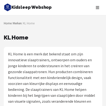
Kidsleep Webshop
Zoeken
Home
/
Merken
/
KL Home
NAVIGATIE
Shop
KL Home
Merken
KL Home is een merk dat bekend staat om zijn
Blog
innovatieve slaaptrainers, ontworpen om ouders en
jonge kinderen te ondersteunen in het creëren van
Slaaptrainers
gezonde slaappatronen. Hun producten combineren
functionaliteit met een kindvriendelijk design, vaak
Nachtlampjes
voorzien van kleurrijke displays en eenvoudige
bediening. De slaaptrainers van KL Home helpen
Slaaphulpen
kinderen bij het begrijpen van slaaptijden door middel
van visuele signalen, zoals veranderende kleuren en
Babyprojectors