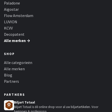
Decopatent
Paladone
Aigostar
Countryfield
Flow Amsterdam
LUVION
Balvi
KCVV
Decopatent
Alle merken →
Alle merken →
SHOP
Alle categorieën
Alle merken
Blog
Partners
PARTNERS
Biljart Totaal
Biljart Totaal is dé online shop voor al uw biljartartikelen. Voor
beginners & professiona...