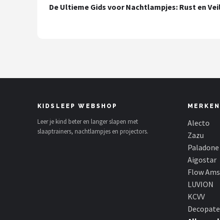
De Ultieme Gids voor Nachtlampjes: Rust en Vei
Shop
POPULAIRE MERKEN
Alecto
Zazu
Paladone
KIDSLEEP WEBSHOP
MERKEN
Leer je kind beter en langer slapen met
Alecto
Aigostar
slaaptrainers, nachtlampjes en projectors.
Zazu
Paladone
Flow Amsterdam
Aigostar
Flow Am
LUVION
LUVION
KCVV
KCVV
Decopate