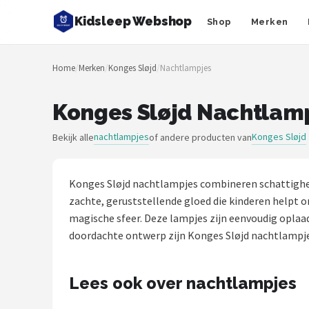
Kidsleep Webshop
Shop
Merken
Zoeken
Home
/
Merken
/
Konges Sløjd
/
Nachtlampjes
NAVIGATIE
Shop
Konges Sløjd Nachtlam
Merken
nachtlampjes
Konges Sløjd
Bekijk alle
of andere producten van
Blog
Konges Sløjd nachtlampjes combineren schattigheid
Slaaptrainers
zachte, geruststellende gloed die kinderen helpt 
magische sfeer. Deze lampjes zijn eenvoudig oplaad
Nachtlampjes
doordachte ontwerp zijn Konges Sløjd nachtlampjes g
Slaaphulpen
Lees ook over nachtlampjes
Babyprojectors