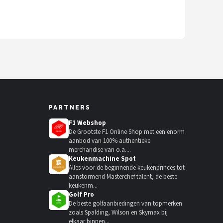
PARTNERS
F1 Webshop
De Grootste F1 Online Shop met een enorm
aanbod van 100% authentieke
merchandise van o.a....
Keukenmachine Spot
Alles voor de beginnende keukenprinces tot
aanstormend Masterchef talent, de beste
keukenm...
Golf Pro
De beste golfaanbiedingen van topmerken
zoals Spalding, Wilson en Skymax bij
elkaar binnen...