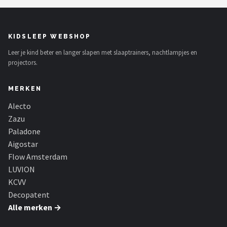
Decopatent
Countryfield
KIDSLEEP WEBSHOP
Leer je kind beter en langer slapen met slaaptrainers, nachtlampjes en
Balvi
projectors.
Alle merken →
MERKEN
Alecto
Zazu
Paladone
Aigostar
Flow Amsterdam
LUVION
KCVV
Decopatent
Alle merken →