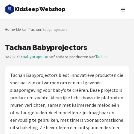
Kidsleep Webshop
Zoeken
Home
/
Merken
/
Tachan
/
Babyprojectors
NAVIGATIE
Shop
Tachan Babyprojectors
babyprojectors
Tachan
Bekijk alle
of andere producten van
Merken
Blog
Tachan Babyprojectors biedt innovatieve producten die
speciaal zijn ontworpen om een rustgevende
Slaaptrainers
slaapomgeving voor baby's te creëren. Deze projectors
produceren zachte, kleurrijke lichtshows die plafond en
Nachtlampjes
muren verlichten, samen met kalmerende melodieën
of natuurgeluiden. Veel modellen zijn draagbaar en
Slaaphulpen
eenvoudig te gebruiken, met timers voor automatische
uitschakeling. Ze bevorderen een ontspannende sfeer,
Babyprojectors