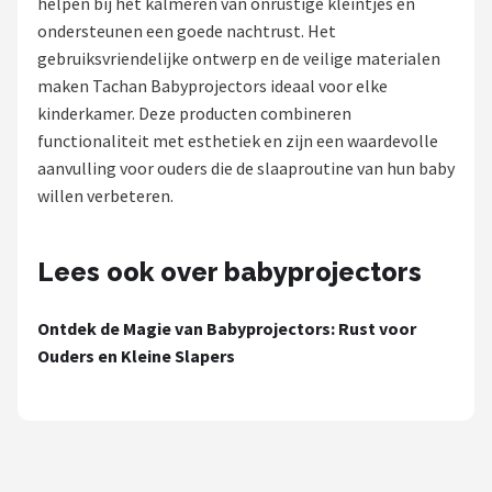
helpen bij het kalmeren van onrustige kleintjes en
ondersteunen een goede nachtrust. Het
Shop
gebruiksvriendelijke ontwerp en de veilige materialen
POPULAIRE MERKEN
maken Tachan Babyprojectors ideaal voor elke
kinderkamer. Deze producten combineren
Alecto
functionaliteit met esthetiek en zijn een waardevolle
aanvulling voor ouders die de slaaproutine van hun baby
Zazu
willen verbeteren.
Paladone
Lees ook over babyprojectors
Aigostar
Ontdek de Magie van Babyprojectors: Rust voor
Flow Amsterdam
Ouders en Kleine Slapers
LUVION
KCVV