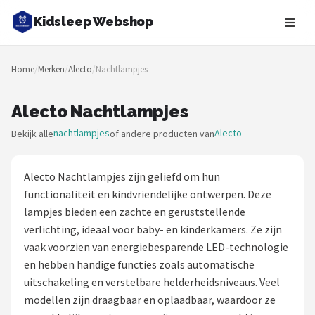
Kidsleep Webshop
Zoeken
Home
/
Merken
/
Alecto
/
Nachtlampjes
NAVIGATIE
Shop
Alecto Nachtlampjes
nachtlampjes
Alecto
Bekijk alle
of andere producten van
Merken
Blog
Alecto Nachtlampjes zijn geliefd om hun
functionaliteit en kindvriendelijke ontwerpen. Deze
Slaaptrainers
lampjes bieden een zachte en geruststellende
verlichting, ideaal voor baby- en kinderkamers. Ze zijn
Nachtlampjes
vaak voorzien van energiebesparende LED-technologie
en hebben handige functies zoals automatische
Slaaphulpen
uitschakeling en verstelbare helderheidsniveaus. Veel
modellen zijn draagbaar en oplaadbaar, waardoor ze
Babyprojectors