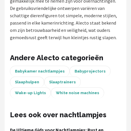
gemakkelijk mee te nemen zijn voor overnachtingen.
De gebruiksvriendelijke ontwerpen variëren van
Shop
schattige dierenfiguren tot simpele, moderne stijlen,
POPULAIRE MERKEN
passend in elke kamerinrichting. Alecto staat bekend
om zijn betrouwbaarheid en veiligheid, wat ouders
Alecto
gemoedsrust geeft terwijl hun kleintjes rustig slapen.
Zazu
Andere Alecto categorieën
Paladone
Babykamer nachtlampjes
Babyprojectors
Aigostar
Slaaphulpen
Slaaptrainers
Flow Amsterdam
Wake-up Lights
White noise machines
LUVION
Lees ook over nachtlampjes
KCVV
De Ultieme Gids voor Nachtlampjes: Rust en