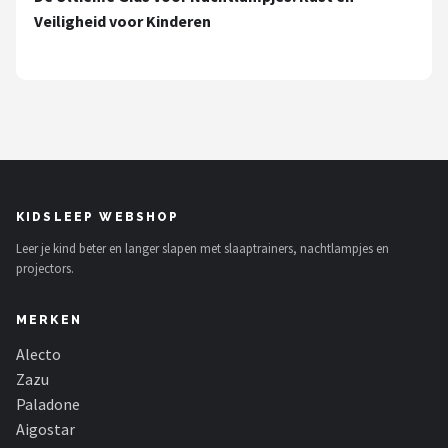
Decopatent
Veiligheid voor Kinderen
Countryfield
Balvi
Alle merken →
KIDSLEEP WEBSHOP
Leer je kind beter en langer slapen met slaaptrainers, nachtlampjes en
projectors.
MERKEN
Alecto
Zazu
Paladone
Aigostar