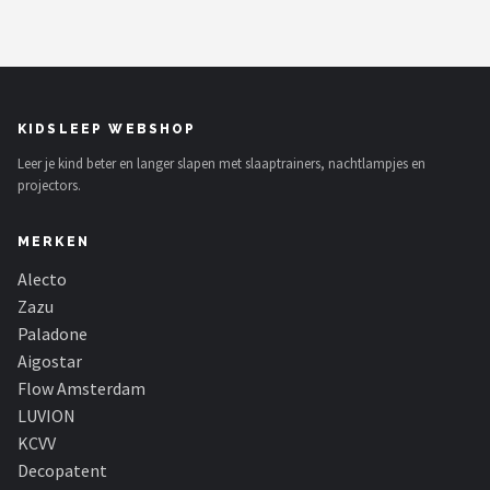
Decopatent
Countryfield
Balvi
KIDSLEEP WEBSHOP
Leer je kind beter en langer slapen met slaaptrainers, nachtlampjes en
Alle merken →
projectors.
MERKEN
Alecto
Zazu
Paladone
Aigostar
Flow Amsterdam
LUVION
KCVV
Decopatent