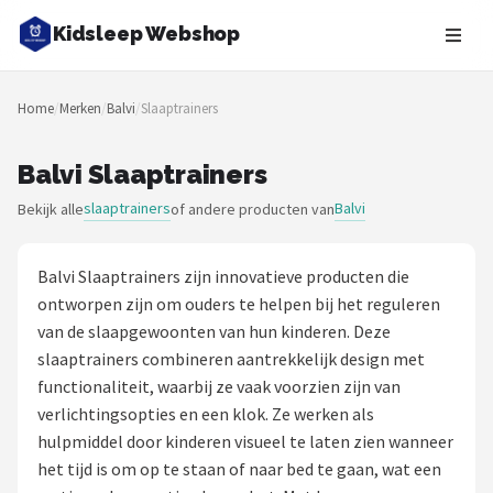
Kidsleep Webshop
Zoeken
Home
/
Merken
/
Balvi
/
Slaaptrainers
NAVIGATIE
Shop
Balvi Slaaptrainers
slaaptrainers
Balvi
Bekijk alle
of andere producten van
Merken
Blog
Balvi Slaaptrainers zijn innovatieve producten die
ontworpen zijn om ouders te helpen bij het reguleren
Slaaptrainers
van de slaapgewoonten van hun kinderen. Deze
slaaptrainers combineren aantrekkelijk design met
Nachtlampjes
functionaliteit, waarbij ze vaak voorzien zijn van
verlichtingsopties en een klok. Ze werken als
Slaaphulpen
hulpmiddel door kinderen visueel te laten zien wanneer
het tijd is om op te staan of naar bed te gaan, wat een
Babyprojectors