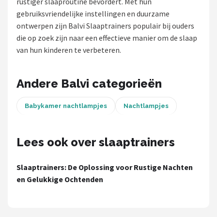
rustiger slaaproutine bevordert. Met hun
gebruiksvriendelijke instellingen en duurzame
Shop
ontwerpen zijn Balvi Slaaptrainers populair bij ouders
POPULAIRE MERKEN
die op zoek zijn naar een effectieve manier om de slaap
van hun kinderen te verbeteren.
Alecto
Zazu
Andere Balvi categorieën
Paladone
Babykamer nachtlampjes
Nachtlampjes
Aigostar
Lees ook over slaaptrainers
Flow Amsterdam
Slaaptrainers: De Oplossing voor Rustige Nachten
LUVION
en Gelukkige Ochtenden
KCVV