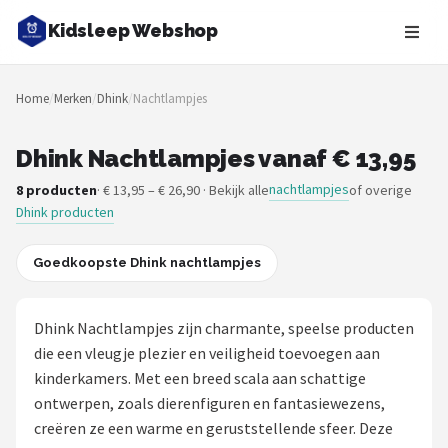
Kidsleep Webshop
Zoeken
Home
/
Merken
/
Dhink
/
Nachtlampjes
NAVIGATIE
Shop
Dhink Nachtlampjes vanaf € 13,95
nachtlampjes
8 producten
· € 13,95 – € 26,90 · Bekijk alle
of overige
Merken
Dhink producten
Blog
Goedkoopste Dhink nachtlampjes
Slaaptrainers
Dhink Nachtlampjes zijn charmante, speelse producten
Nachtlampjes
die een vleugje plezier en veiligheid toevoegen aan
kinderkamers. Met een breed scala aan schattige
Slaaphulpen
ontwerpen, zoals dierenfiguren en fantasiewezens,
creëren ze een warme en geruststellende sfeer. Deze
Babyprojectors