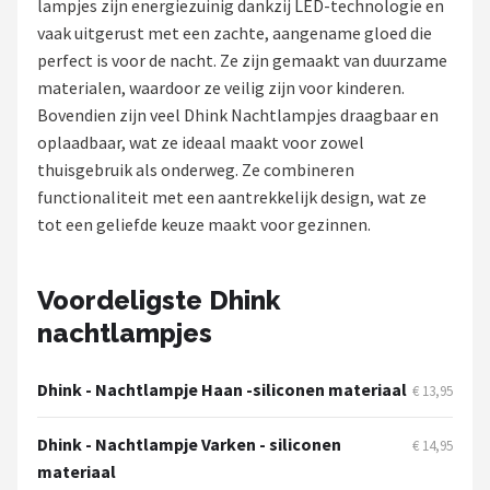
lampjes zijn energiezuinig dankzij LED-technologie en
vaak uitgerust met een zachte, aangename gloed die
Shop
perfect is voor de nacht. Ze zijn gemaakt van duurzame
POPULAIRE MERKEN
materialen, waardoor ze veilig zijn voor kinderen.
Bovendien zijn veel Dhink Nachtlampjes draagbaar en
Alecto
oplaadbaar, wat ze ideaal maakt voor zowel
thuisgebruik als onderweg. Ze combineren
Zazu
functionaliteit met een aantrekkelijk design, wat ze
tot een geliefde keuze maakt voor gezinnen.
Paladone
Aigostar
Voordeligste Dhink
nachtlampjes
Flow Amsterdam
Dhink - Nachtlampje Haan -siliconen materiaal
LUVION
€ 13,95
Dhink - Nachtlampje Varken - siliconen
KCVV
€ 14,95
materiaal