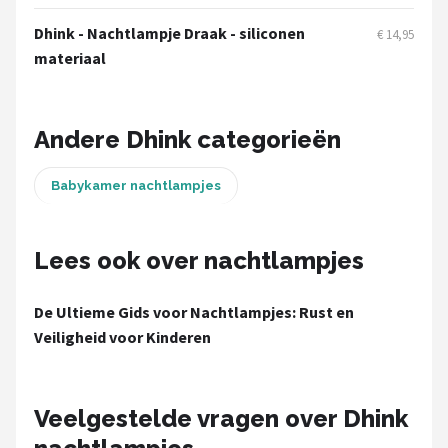
Decopatent
Dhink - Nachtlampje Draak - siliconen
€ 14,95
Countryfield
materiaal
Balvi
Andere Dhink categorieën
Alle merken →
Babykamer nachtlampjes
Lees ook over nachtlampjes
De Ultieme Gids voor Nachtlampjes: Rust en
Veiligheid voor Kinderen
Veelgestelde vragen over Dhink