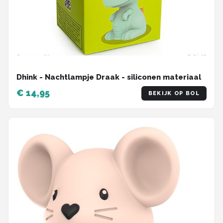
Dhink - Nachtlampje Draak - siliconen materiaal
€ 14,95
BEKIJK OP BOL