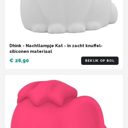
Dhink - Nachtlampje Kat - in zacht knuffel-
siliconen materiaal
€ 26,90
BEKIJK OP BOL