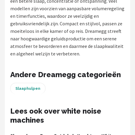
een betere slaap, concentratie of ontspanning. Veel
modellen zijn voorzien van aanpasbare volumeregeling
Shop
en timerfuncties, waardoor ze veelzijdig en
POPULAIRE MERKEN
gebruiksvriendelijk zijn. Compact en stijlvol, passen ze
moeiteloos in elke kamer of op reis. Dreamegg streeft
Alecto
naar hoogwaardige geluidsproductie om een serene
atmosfeer te bevorderen en daarmee de slaapkwaliteit
Zazu
en algeheel welzijn te verbeteren.
Paladone
Andere Dreamegg categorieën
Aigostar
Slaaphulpen
Flow Amsterdam
LUVION
Lees ook over white noise
machines
KCVV