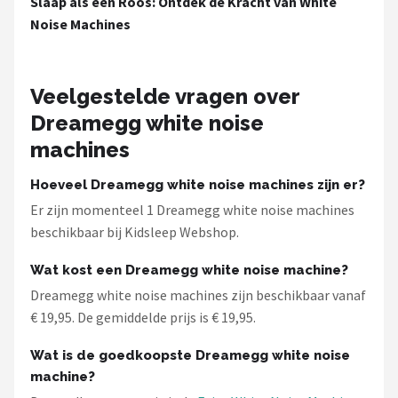
Slaap als een Roos: Ontdek de Kracht van White
Decopatent
Noise Machines
Countryfield
Veelgestelde vragen over
Balvi
Dreamegg white noise
Alle merken →
machines
Hoeveel Dreamegg white noise machines zijn er?
Er zijn momenteel 1 Dreamegg white noise machines
beschikbaar bij Kidsleep Webshop.
Wat kost een Dreamegg white noise machine?
Dreamegg white noise machines zijn beschikbaar vanaf
€ 19,95. De gemiddelde prijs is € 19,95.
Wat is de goedkoopste Dreamegg white noise
machine?