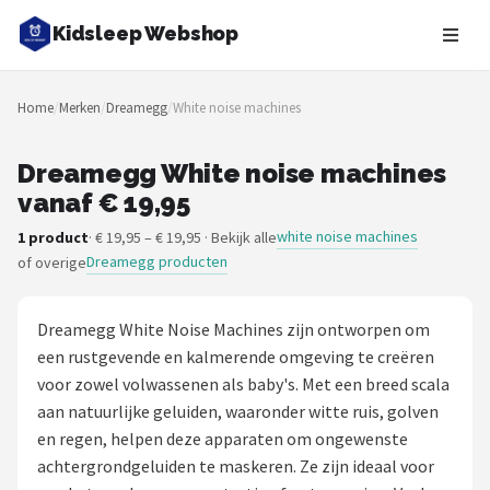
Kidsleep Webshop
Zoeken
Home
/
Merken
/
Dreamegg
/
White noise machines
NAVIGATIE
Shop
Dreamegg White noise machines
vanaf € 19,95
Merken
white noise machines
1 product
· € 19,95 – € 19,95 · Bekijk alle
Dreamegg producten
of overige
Blog
Slaaptrainers
Dreamegg White Noise Machines zijn ontworpen om
een rustgevende en kalmerende omgeving te creëren
Nachtlampjes
voor zowel volwassenen als baby's. Met een breed scala
aan natuurlijke geluiden, waaronder witte ruis, golven
Slaaphulpen
en regen, helpen deze apparaten om ongewenste
achtergrondgeluiden te maskeren. Ze zijn ideaal voor
Babyprojectors