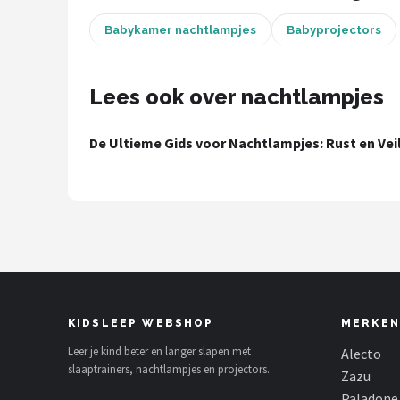
Babykamer nachtlampjes
Babyprojectors
Shop
POPULAIRE MERKEN
Lees ook over nachtlampjes
Alecto
De Ultieme Gids voor Nachtlampjes: Rust en Vei
Zazu
Paladone
Aigostar
Flow Amsterdam
LUVION
KIDSLEEP WEBSHOP
MERKEN
Leer je kind beter en langer slapen met
Alecto
KCVV
slaaptrainers, nachtlampjes en projectors.
Zazu
Paladone