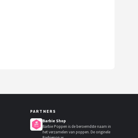
PARTNERS
Barbie Shop
Barbie Poppen is de beroemdste naam in
het verzamelen van poppen. De originele
Barbiepop w...