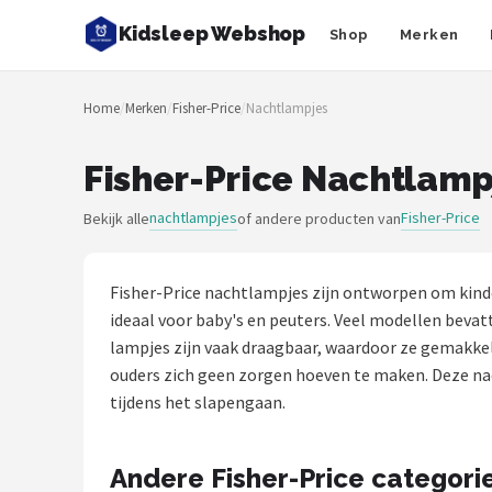
Kidsleep Webshop
Shop
Merken
Zoeken
Home
/
Merken
/
Fisher-Price
/
Nachtlampjes
NAVIGATIE
Shop
Fisher-Price Nachtlamp
Merken
nachtlampjes
Fisher-Price
Bekijk alle
of andere producten van
Blog
Fisher-Price nachtlampjes zijn ontworpen om kinde
Slaaptrainers
ideaal voor baby's en peuters. Veel modellen bevatt
lampjes zijn vaak draagbaar, waardoor ze gemakkeli
Nachtlampjes
ouders zich geen zorgen hoeven te maken. Deze nac
tijdens het slapengaan.
Slaaphulpen
Andere Fisher-Price categori
Babyprojectors