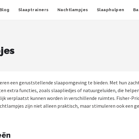
Blog
Slaaptrainers
Nachtlampjes
Slaaphulpen
Ba
jes
ren een geruststellende slaapomgeving te bieden. Met hun zachte
en extra functies, zoals slaapliedjes of natuurgeluiden, die helpe
jk verplaatst kunnen worden in verschillende ruimtes. Fisher-Pric
htlampjes zijn niet alleen praktisch, maar stimuleren ook een gev
eën