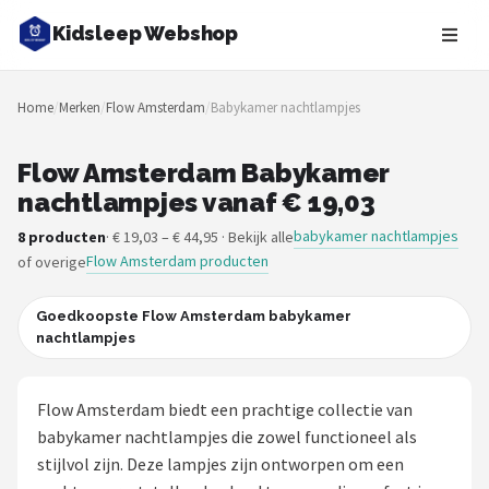
Kidsleep Webshop
Zoeken
Home
/
Merken
/
Flow Amsterdam
/
Babykamer nachtlampjes
NAVIGATIE
Shop
Flow Amsterdam Babykamer
nachtlampjes vanaf € 19,03
Merken
babykamer nachtlampjes
8 producten
· € 19,03 – € 44,95 · Bekijk alle
Flow Amsterdam producten
of overige
Blog
Slaaptrainers
Goedkoopste Flow Amsterdam babykamer
nachtlampjes
Nachtlampjes
Flow Amsterdam biedt een prachtige collectie van
Slaaphulpen
babykamer nachtlampjes die zowel functioneel als
stijlvol zijn. Deze lampjes zijn ontworpen om een
Babyprojectors