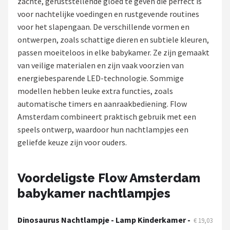
zachte, geruststellende gloed te geven die perfect is
voor nachtelijke voedingen en rustgevende routines
Shop
voor het slapengaan. De verschillende vormen en
POPULAIRE MERKEN
ontwerpen, zoals schattige dieren en subtiele kleuren,
passen moeiteloos in elke babykamer. Ze zijn gemaakt
Alecto
van veilige materialen en zijn vaak voorzien van
energiebesparende LED-technologie. Sommige
Zazu
modellen hebben leuke extra functies, zoals
automatische timers en aanraakbediening. Flow
Paladone
Amsterdam combineert praktisch gebruik met een
speels ontwerp, waardoor hun nachtlampjes een
Aigostar
geliefde keuze zijn voor ouders.
Flow Amsterdam
Voordeligste Flow Amsterdam
LUVION
babykamer nachtlampjes
KCVV
Dinosaurus Nachtlampje - Lamp Kinderkamer -
€ 19,03