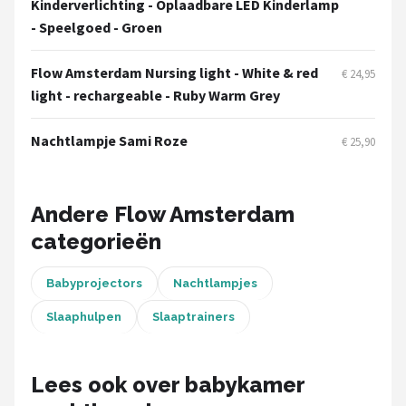
Kinderverlichting - Oplaadbare LED Kinderlamp
Decopatent
- Speelgoed - Groen
Countryfield
Flow Amsterdam Nursing light - White & red
€ 24,95
light - rechargeable - Ruby Warm Grey
Balvi
Alle merken →
Nachtlampje Sami Roze
€ 25,90
Andere Flow Amsterdam
categorieën
Babyprojectors
Nachtlampjes
Slaaphulpen
Slaaptrainers
Lees ook over babykamer