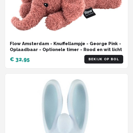
Flow Amsterdam - Knuffellampje - George Pink -
Oplaadbaar - Optionele timer - Rood en wit licht
€ 32,95
BEKIJK OP BOL