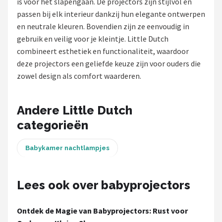
is voor het slapengaan. De projectors zijn stijlvol en
passen bij elk interieur dankzij hun elegante ontwerpen
Shop
en neutrale kleuren. Bovendien zijn ze eenvoudig in
POPULAIRE MERKEN
gebruik en veilig voor je kleintje. Little Dutch
combineert esthetiek en functionaliteit, waardoor
Alecto
deze projectors een geliefde keuze zijn voor ouders die
zowel design als comfort waarderen.
Zazu
Paladone
Andere Little Dutch
categorieën
Aigostar
Babykamer nachtlampjes
Flow Amsterdam
LUVION
Lees ook over babyprojectors
KCVV
Ontdek de Magie van Babyprojectors: Rust voor