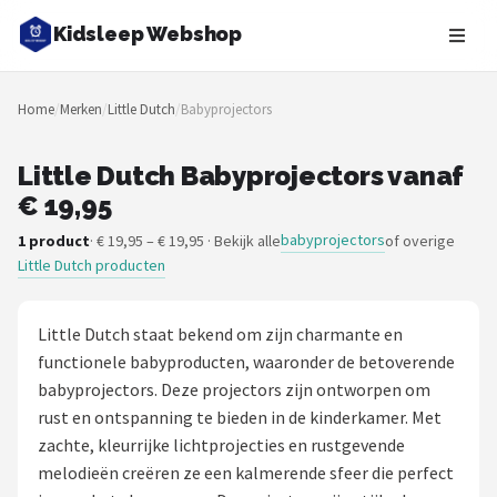
Kidsleep Webshop
Zoeken
Home
/
Merken
/
Little Dutch
/
Babyprojectors
NAVIGATIE
Shop
Little Dutch Babyprojectors vanaf
€ 19,95
Merken
babyprojectors
1 product
· € 19,95 – € 19,95 · Bekijk alle
of overige
Little Dutch producten
Blog
Slaaptrainers
Little Dutch staat bekend om zijn charmante en
functionele babyproducten, waaronder de betoverende
Nachtlampjes
babyprojectors. Deze projectors zijn ontworpen om
rust en ontspanning te bieden in de kinderkamer. Met
Slaaphulpen
zachte, kleurrijke lichtprojecties en rustgevende
melodieën creëren ze een kalmerende sfeer die perfect
Babyprojectors