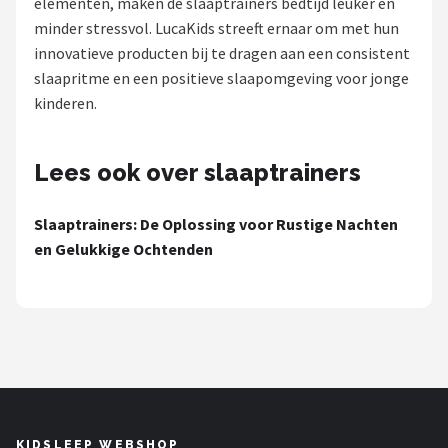
elementen, maken de slaaptrainers bedtijd leuker en
minder stressvol. LucaKids streeft ernaar om met hun
Shop
innovatieve producten bij te dragen aan een consistent
POPULAIRE MERKEN
slaapritme en een positieve slaapomgeving voor jonge
kinderen.
Alecto
Zazu
Lees ook over slaaptrainers
Paladone
Slaaptrainers: De Oplossing voor Rustige Nachten
en Gelukkige Ochtenden
Aigostar
Flow Amsterdam
LUVION
KCVV
KIDSLEEP WEBSHOP