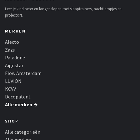
Decopatent
Leer je kind beter en langer slapen met slaaptrainers, nachtlampjes en
projectors.
Countryfield
MERKEN
Balvi
Alecto
Alle merken →
Zazu
Paladone
Aigostar
Flow Amsterdam
LUVION
KCVV
Decopatent
Alle merken →
SHOP
Alle categorieën
Alle merken