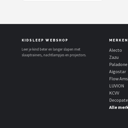
KIDSLEEP WEBSHOP
MERKEN
Leer je kind beter en langer slapen met
Alecto
slaaptrainers, nachtlampjes en projectors.
Zazu
Paladone
Aigostar
Flow Am
LUVION
KCVV
Decopate
Alle mer