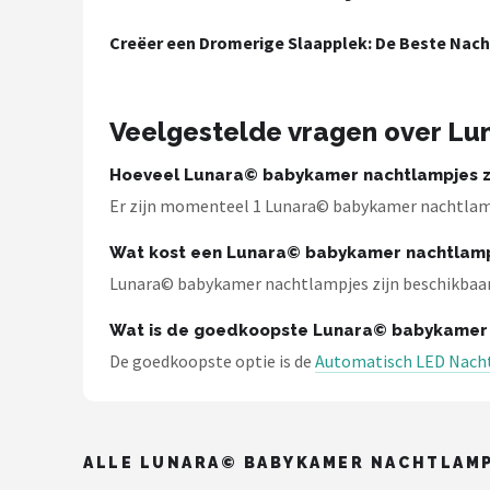
Shop
Creëer een Dromerige Slaapplek: De Beste Nac
POPULAIRE MERKEN
Alecto
Veelgestelde vragen over L
Zazu
Hoeveel Lunara© babykamer nachtlampjes zi
Er zijn momenteel 1 Lunara© babykamer nachtlamp
Paladone
Wat kost een Lunara© babykamer nachtlam
Aigostar
Lunara© babykamer nachtlampjes zijn beschikbaar va
Wat is de goedkoopste Lunara© babykamer
Flow Amsterdam
De goedkoopste optie is de
Automatisch LED Nacht
LUVION
KCVV
ALLE LUNARA© BABYKAMER NACHTLAMP