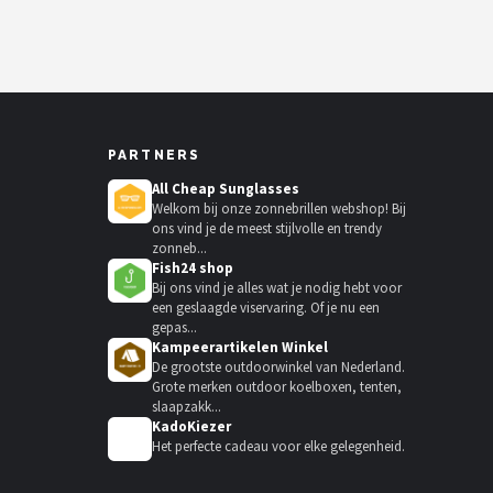
PARTNERS
All Cheap Sunglasses
Welkom bij onze zonnebrillen webshop! Bij
ons vind je de meest stijlvolle en trendy
zonneb...
Fish24 shop
Bij ons vind je alles wat je nodig hebt voor
een geslaagde viservaring. Of je nu een
gepas...
Kampeerartikelen Winkel
De grootste outdoorwinkel van Nederland.
Grote merken outdoor koelboxen, tenten,
slaapzakk...
KadoKiezer
🎁
Het perfecte cadeau voor elke gelegenheid.