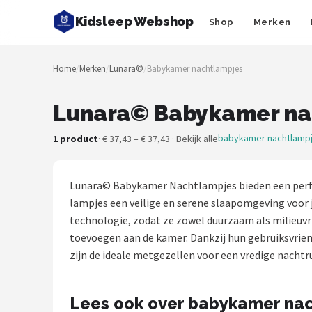
Kidsleep Webshop
Shop
Merken
Zoeken
Home
/
Merken
/
Lunara©
/
Babykamer nachtlampjes
NAVIGATIE
Shop
Lunara© Babykamer nac
Merken
babykamer nachtlamp
1 product
· € 37,43 – € 37,43 · Bekijk alle
Blog
Lunara© Babykamer Nachtlampjes bieden een perfec
Slaaptrainers
lampjes een veilige en serene slaapomgeving voor 
technologie, zodat ze zowel duurzaam als milieuvri
Nachtlampjes
toevoegen aan de kamer. Dankzij hun gebruiksvrien
zijn de ideale metgezellen voor een vredige nachtr
Slaaphulpen
Lees ook over babykamer na
Babyprojectors