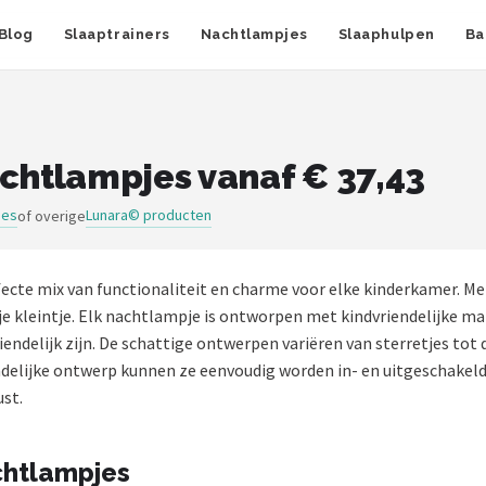
Blog
Slaaptrainers
Nachtlampjes
Slaaphulpen
Ba
htlampjes vanaf € 37,43
jes
Lunara© producten
of overige
te mix van functionaliteit en charme voor elke kinderkamer. Me
je kleintje. Elk nachtlampje is ontworpen met kindvriendelijke m
endelijk zijn. De schattige ontwerpen variëren van sterretjes tot 
delijke ontwerp kunnen ze eenvoudig worden in- en uitgeschakeld
ust.
chtlampjes