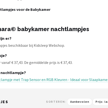
htlampjes voor de Babykamer
unara© babykamer nachtlampjes
jn er?
jes beschikbaar bij Kidsleep Webshop.
pje?
naf € 37,43. De gemiddelde prijs is € 37,43.
 nachtlampje?
lampje met Trap Sensor en RGB Kleuren - Ideaal voor Slaapkamer
JES
SORTEREN:
Aanbevolen
Prijs: 