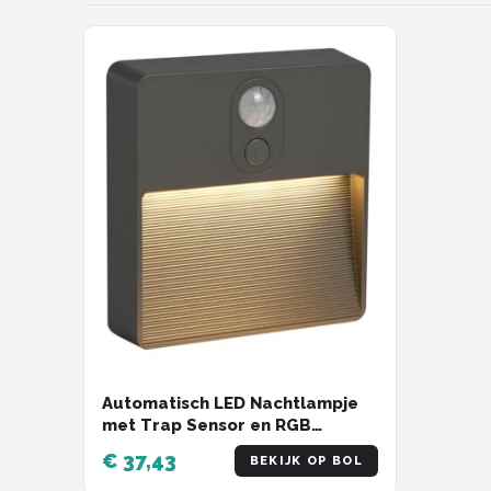
Decopatent
Countryfield
Balvi
Alle merken →
Automatisch LED Nachtlampje
met Trap Sensor en RGB
Kleuren - Ideaal voor
€ 37,43
BEKIJK OP BOL
Slaapkamers, Keuken en Hal