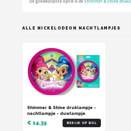
De goedkoopste optie is de
Shimmer & Shine drukl
Decopatent
Countryfield
ALLE NICKELODEON NACHTLAMPJES
Balvi
Alle merken →
Shimmer & Shine druklampje -
nachtlampje - duwlampje
€ 14,35
BEKIJK OP BOL