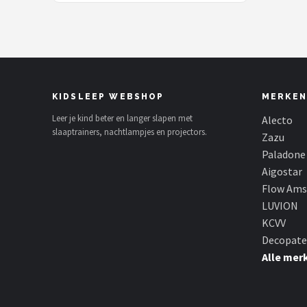
KIDSLEEP WEBSHOP
MERKEN
Leer je kind beter en langer slapen met
Alecto
slaaptrainers, nachtlampjes en projectors.
Zazu
Paladone
Aigostar
Flow Am
LUVION
KCVV
Decopate
Alle mer