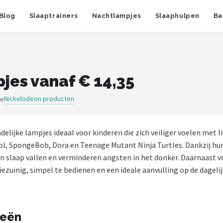
Blog
Slaaptrainers
Nachtlampjes
Slaaphulpen
Ba
es vanaf € 14,35
Nickelodeon producten
ge
delijke lampjes ideaal voor kinderen die zich veiliger voelen met l
l, SpongeBob, Dora en Teenage Mutant Ninja Turtles. Dankzij hun
in slaap vallen en verminderen angsten in het donker. Daarnaast v
zuinig, simpel te bedienen en een ideale aanvulling op de dagelij
ieën