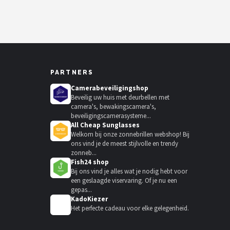
PARTNERS
Camerabeveiligingshop
Beveilig uw huis met deurbellen met
camera's, bewakingscamera's,
beveiligingscamerasysteme...
All Cheap Sunglasses
Welkom bij onze zonnebrillen webshop! Bij
ons vind je de meest stijlvolle en trendy
zonneb...
Fish24 shop
Bij ons vind je alles wat je nodig hebt voor
een geslaagde viservaring. Of je nu een
gepas...
KadoKiezer
🎁
Het perfecte cadeau voor elke gelegenheid.