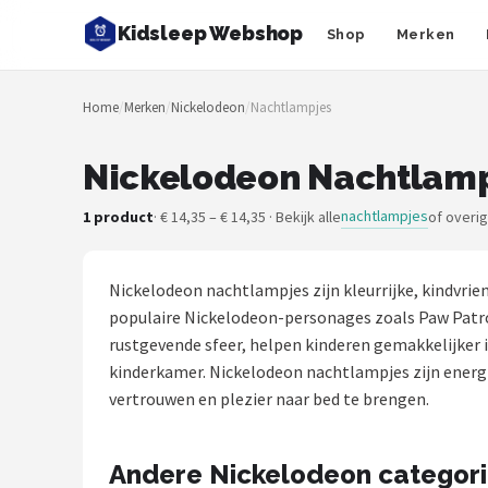
Kidsleep Webshop
Shop
Merken
Zoeken
Home
/
Merken
/
Nickelodeon
/
Nachtlampjes
NAVIGATIE
Shop
Nickelodeon Nachtlampj
Merken
nachtlampjes
1 product
· € 14,35 – € 14,35 · Bekijk alle
of overi
Blog
Nickelodeon nachtlampjes zijn kleurrijke, kindvrien
Slaaptrainers
populaire Nickelodeon-personages zoals Paw Patro
rustgevende sfeer, helpen kinderen gemakkelijker 
Nachtlampjes
kinderkamer. Nickelodeon nachtlampjes zijn energie
vertrouwen en plezier naar bed te brengen.
Slaaphulpen
Andere Nickelodeon categor
Babyprojectors