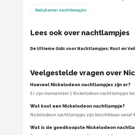
Babykamer nachtlampjes
Shop
POPULAIRE MERKEN
Lees ook over nachtlampjes
Alecto
De Ultieme Gids voor Nachtlampjes: Rust en Vei
Zazu
Paladone
Veelgestelde vragen over Ni
Aigostar
Hoeveel Nickelodeon nachtlampjes zijn er?
Flow Amsterdam
Er zijn momenteel 1 Nickelodeon nachtlampjes bes
Wat kost een Nickelodeon nachtlampje?
LUVION
Nickelodeon nachtlampjes zijn beschikbaar vanaf € 1
KCVV
Wat is de goedkoopste Nickelodeon nachtl