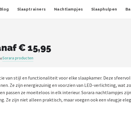
Blog
Slaaptrainers
Nachtlampjes
Slaaphulpen
Ba
naf € 15,95
Sorara producten
ge
e van stijl en functionaliteit voor elke slaapkamer. Deze sfeerv
nen. Ze zijn energiezuinig en voorzien van LED-verlichting, wat z
n passen ze moeiteloos in elk interieur. Sorara nachtlampjes zij
g. Ze zijn niet alleen praktisch, maar voegen ook een vleugje ele