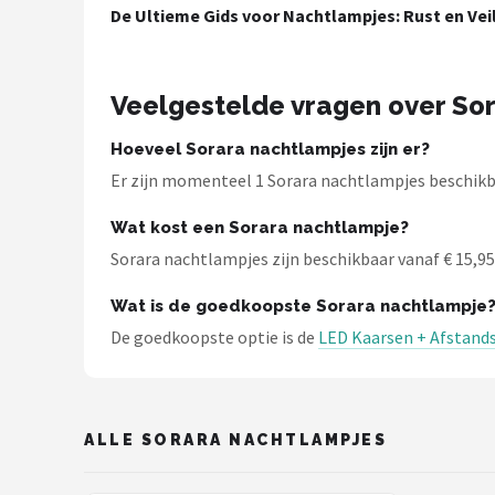
De Ultieme Gids voor Nachtlampjes: Rust en Vei
Shop
POPULAIRE MERKEN
Veelgestelde vragen over So
Alecto
Hoeveel Sorara nachtlampjes zijn er?
Zazu
Er zijn momenteel 1 Sorara nachtlampjes beschikb
Wat kost een Sorara nachtlampje?
Paladone
Sorara nachtlampjes zijn beschikbaar vanaf € 15,95. 
Aigostar
Wat is de goedkoopste Sorara nachtlampje
De goedkoopste optie is de
LED Kaarsen + Afstands
Flow Amsterdam
LUVION
ALLE SORARA NACHTLAMPJES
KCVV