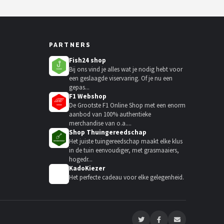
PARTNERS
Fish24 shop
Bij ons vind je alles wat je nodig hebt voor
een geslaagde viservaring. Of je nu een
gepas...
F1 Webshop
De Grootste F1 Online Shop met een enorm
aanbod van 100% authentieke
merchandise van o.a....
Shop Thuingereedschap
Het juiste tuingereedschap maakt elke klus
in de tuin eenvoudiger, met grasmaaiers,
hogedr...
KadoKiezer
🎁
Het perfecte cadeau voor elke gelegenheid.