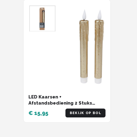
Decopatent
Countryfield
Balvi
Alle merken →
LED Kaarsen +
Afstandsbediening 2 Stuks
Goud
€ 15,95
BEKIJK OP BOL