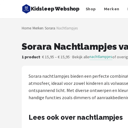
Kidsleep Webshop
Shop
Merken
Zoeken
Home
/
Merken
/
Sorara
/
Nachtlampjes
NAVIGATIE
Shop
Sorara Nachtlampjes va
Merken
nachtlampjes
1 product
· € 15,95 – € 15,95 · Bekijk alle
of overi
Blog
Sorara nachtlampjes bieden een perfecte combinati
Slaaptrainers
atmosfeer, ideaal voor zowel kinderen als volwasse
ontspannend licht. Met diverse ontwerpen en kleure
Nachtlampjes
handige functies zoals dimmers of aanraakbedienin
Slaaphulpen
Lees ook over nachtlampjes
Babyprojectors