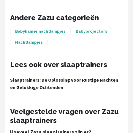
Decopatent
Andere Zazu categorieën
Countryfield
Balvi
Babykamer nachtlampjes
Babyprojectors
Nachtlampjes
Alle merken →
Lees ook over slaaptrainers
Slaaptrainers: De Oplossing voor Rustige Nachten
en Gelukkige Ochtenden
Veelgestelde vragen over Zazu
slaaptrainers
Hoeveel Zazu slaaptrainers zijn er?