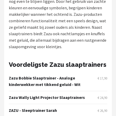
nog even te blijven liggen. Door het gebruik van zachte
kleuren en eenvoudige symbolen, begrijpen kinderen
Shop
makkelijker wanneer het ochtend is. Zazu-producten
POPULAIRE MERKEN
combineren functionaliteit met een speels design, wat
ze geliefd maakt bij zowel ouders als kinderen. Naast
Alecto
slaaptrainers biedt Zazu ook nachtlampjes en knuffels
met geluid, die allemaal bijdragen aan een rustgevende
Zazu
slaapomgeving voor kleintjes.
Paladone
Voordeligste Zazu slaaptrainers
Aigostar
Zazu Bobbie Slaaptrainer - Analoge
€ 17,90
Flow Amsterdam
kinderwekker met tikkend geluid - Wit
LUVION
Zazu Wally Light Projector Slaaptrainers
€ 24,90
KCVV
ZAZU - Sleeptrainer Sarah
€ 26,90