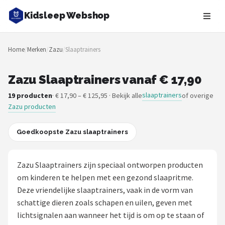
Kidsleep Webshop
Zoeken
Home
/
Merken
/
Zazu
/
Slaaptrainers
NAVIGATIE
Shop
Zazu Slaaptrainers vanaf € 17,90
slaaptrainers
19 producten
· € 17,90 – € 125,95 · Bekijk alle
of overige
Merken
Zazu producten
Blog
Goedkoopste Zazu slaaptrainers
Slaaptrainers
Zazu Slaaptrainers zijn speciaal ontworpen producten
Nachtlampjes
om kinderen te helpen met een gezond slaapritme.
Deze vriendelijke slaaptrainers, vaak in de vorm van
Slaaphulpen
schattige dieren zoals schapen en uilen, geven met
lichtsignalen aan wanneer het tijd is om op te staan of
Babyprojectors