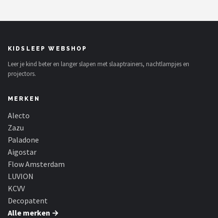
KIDSLEEP WEBSHOP
Leer je kind beter en langer slapen met slaaptrainers, nachtlampjes en
projectors.
MERKEN
Alecto
Zazu
Paladone
Aigostar
Flow Amsterdam
LUVION
KCVV
Decopatent
Alle merken →