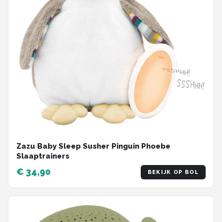
Zazu Baby Sleep Susher Pinguin Phoebe
Slaaptrainers
€ 34,90
BEKIJK OP BOL