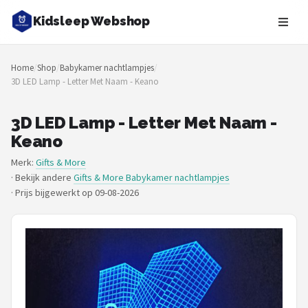
Kidsleep Webshop
Zoeken
Home
/
Shop
/
Babykamer nachtlampjes
/
NAVIGATIE
3D LED Lamp - Letter Met Naam - Keano
Shop
3D LED Lamp - Letter Met Naam -
Merken
Keano
Merk:
Gifts & More
Blog
· Bekijk andere
Gifts & More Babykamer nachtlampjes
·
Prijs bijgewerkt op 09-08-2026
Slaaptrainers
Nachtlampjes
Slaaphulpen
Babyprojectors