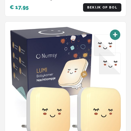
kleuren - Wake-up Light - Sfeerlamp - LED
€ 17,95
BEKIJK OP BOL
verlichting - Leeslamp - Tafellamp - Bedlamp
voor Baby, Kinderen & Volwassenen - Dimbaar -
Touch Control - 15CM