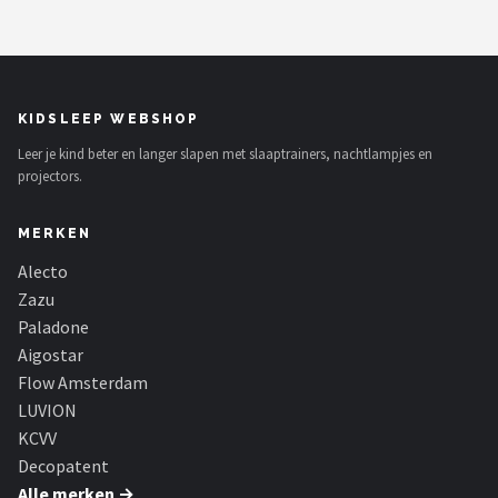
KIDSLEEP WEBSHOP
Leer je kind beter en langer slapen met slaaptrainers, nachtlampjes en
projectors.
MERKEN
Alecto
Zazu
Paladone
Aigostar
Flow Amsterdam
LUVION
KCVV
Decopatent
Alle merken →