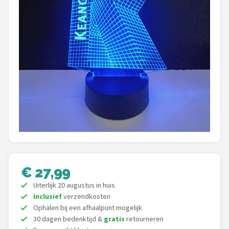
Shop
POPULAIRE MERKEN
Alecto
Zazu
Paladone
Aigostar
Flow Amsterdam
€ 27,99
LUVION
Uiterlijk 20 augustus in huis
Inclusief
verzendkosten
KCVV
Ophalen bij een afhaalpunt mogelijk
30 dagen bedenktijd &
gratis
retourneren