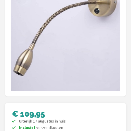
Shop
POPULAIRE MERKEN
Alecto
Zazu
Paladone
Aigostar
Flow Amsterdam
LUVION
€ 109,95
KCVV
Uiterlijk 17 augustus in huis
Inclusief
verzendkosten