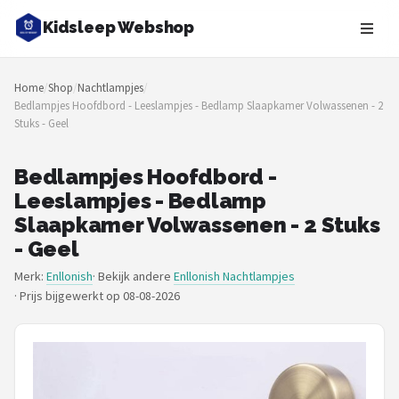
Kidsleep Webshop
Zoeken
Home
/
Shop
/
Nachtlampjes
/
NAVIGATIE
Bedlampjes Hoofdbord - Leeslampjes - Bedlamp Slaapkamer Volwassenen - 2
Stuks - Geel
Shop
Merken
Bedlampjes Hoofdbord -
Leeslampjes - Bedlamp
Blog
Slaapkamer Volwassenen - 2 Stuks
- Geel
Slaaptrainers
Merk:
Enllonish
· Bekijk andere
Enllonish Nachtlampjes
·
Prijs bijgewerkt op 08-08-2026
Nachtlampjes
Slaaphulpen
Babyprojectors