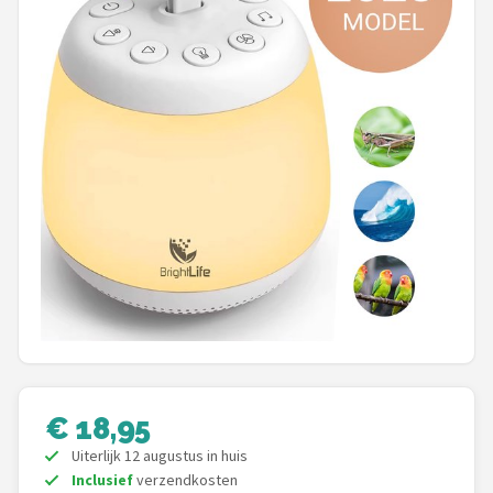
Shop
POPULAIRE MERKEN
Alecto
Zazu
Paladone
Aigostar
Flow Amsterdam
LUVION
€ 18,95
KCVV
Uiterlijk 12 augustus in huis
Inclusief
verzendkosten