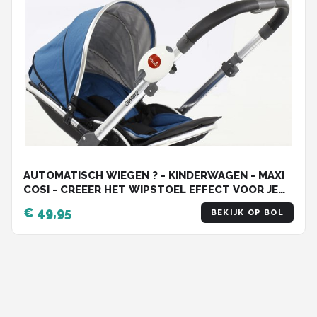
AUTOMATISCH WIEGEN ? - KINDERWAGEN - MAXI
COSI - CREEER HET WIPSTOEL EFFECT VOOR JE
BABY | SLAAPTRAINER MET DE ROCKIT BABY
€ 49,95
BEKIJK OP BOL
ROCKER (batterij model)