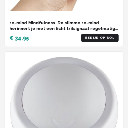
re-mind Mindfulness. De slimme re-mind
herinnert je met een licht trilsignaal regelmatig
je gedachten naar het hier en nu te brengen. Hij
€ 34,95
BEKIJK OP BOL
is klein en werkt heel eenvoudig. Plum Village
gong