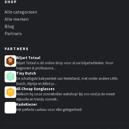
SHOP
Alle categorieën
Alle merken
Blog
Partners
PARTNERS
Biljart Totaal
Biljart Totaal is dé online shop voor al uw biljartartikelen. Voor
beginners & professiona...
Tiny Dutch
De schattigste babywinkel van Nederland, met onder andere Little
Dutch, Nijntje en Bébé-jo...
All Cheap Sunglasses
Welkom bij onze zonnebrillen webshop! Bij ons vind je de meest
stijlvolle en trendy zonneb...
KadoKiezer
🎁
Het perfecte cadeau voor elke gelegenheid.