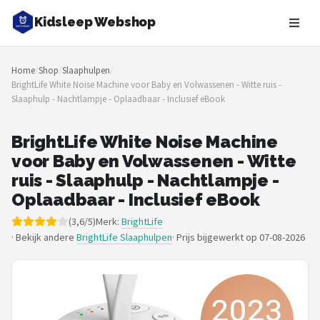
Kidsleep Webshop
Zoeken
Home
/
Shop
/
Slaaphulpen
/
NAVIGATIE
BrightLife White Noise Machine voor Baby en Volwassenen - Witte ruis -
Slaaphulp - Nachtlampje - Oplaadbaar - Inclusief eBook
Shop
Merken
BrightLife White Noise Machine
voor Baby en Volwassenen - Witte
Blog
ruis - Slaaphulp - Nachtlampje -
Oplaadbaar - Inclusief eBook
Slaaptrainers
(3,6/5)
Merk:
BrightLife
· Bekijk andere
BrightLife Slaaphulpen
·
Prijs bijgewerkt op 07-08-2026
Nachtlampjes
Slaaphulpen
Babyprojectors