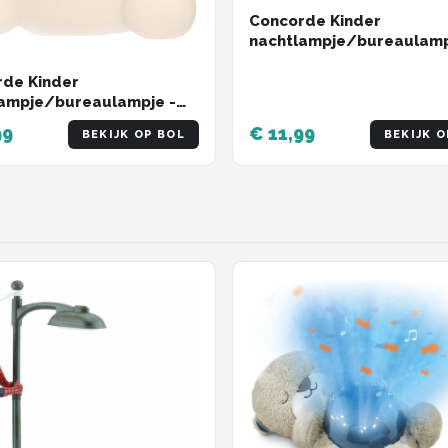
Concorde Kinder
nachtlampje/bureaulamp
beertje - blauw - 14 cm
de Kinder
ampje/bureaulampje -
je met hartje - wit - 13 cm
99
€ 11,99
BEKIJK OP BOL
BEKIJK O