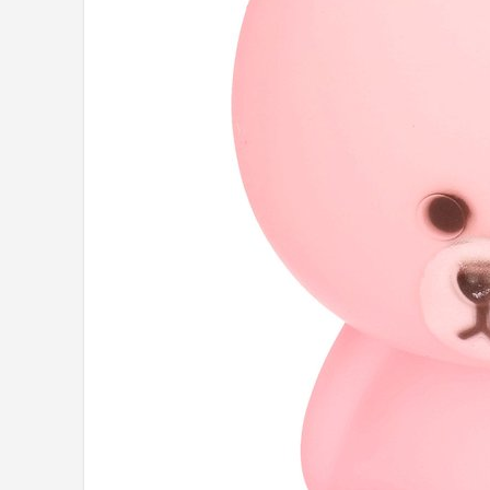
Shop
POPULAIRE MERKEN
Alecto
Zazu
Paladone
Aigostar
Flow Amsterdam
LUVION
KCVV