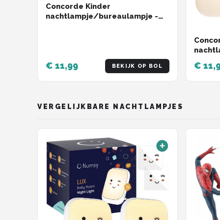
Concorde Kinder
nachtlampje/bureaulampje -
beertje - wit - 14 cm
Concor
nachtl
konijnt
€ 11,99
€ 11,
BEKIJK OP BOL
VERGELIJKBARE NACHTLAMPJES