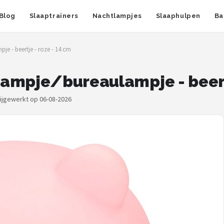
Blog
Slaaptrainers
Nachtlampjes
Slaaphulpen
Ba
e - beertje - roze - 14 cm
ampje/bureaulampje - beertj
bijgewerkt op 06-08-2026