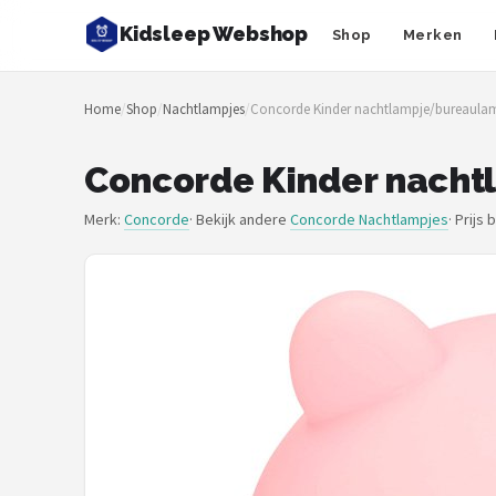
Kidsleep Webshop
Shop
Merken
Zoeken
Home
/
Shop
/
Nachtlampjes
/
Concorde Kinder nachtlampje/bureaulampj
NAVIGATIE
Shop
Concorde Kinder nachtl
Merken
Merk:
Concorde
· Bekijk andere
Concorde Nachtlampjes
·
Prijs 
Blog
Slaaptrainers
Nachtlampjes
Slaaphulpen
Babyprojectors