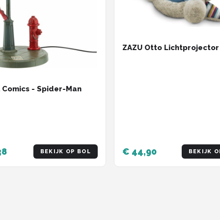
ZAZU Otto Lichtprojector
 Comics - Spider-Man
38
€ 44,90
BEKIJK OP BOL
BEKIJK O