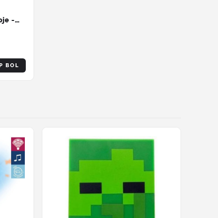
je -
P BOL