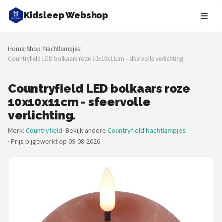
Kidsleep Webshop
Zoeken
Home
/
Shop
/
Nachtlampjes
/
NAVIGATIE
Countryfield LED bolkaars roze 10x10x11cm - sfeervolle verlichting.
Shop
Countryfield LED bolkaars roze
Merken
10x10x11cm - sfeervolle
verlichting.
Blog
Merk:
Countryfield
· Bekijk andere
Countryfield Nachtlampjes
·
Prijs bijgewerkt op 09-08-2026
Slaaptrainers
Nachtlampjes
Slaaphulpen
Babyprojectors