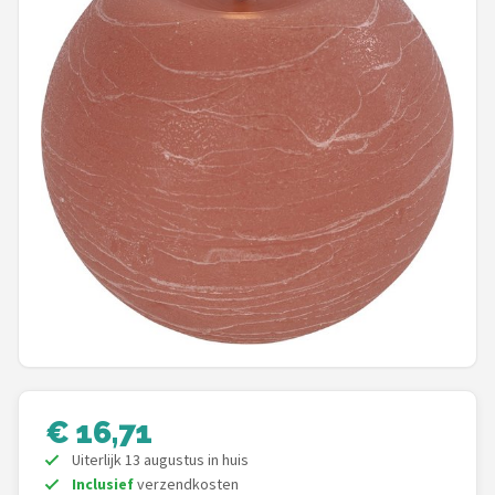
Shop
POPULAIRE MERKEN
Alecto
Zazu
Paladone
Aigostar
Flow Amsterdam
LUVION
€ 16,71
KCVV
Uiterlijk 13 augustus in huis
Inclusief
verzendkosten