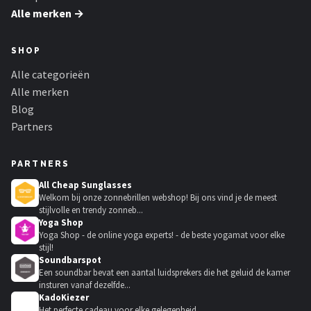
Alle merken →
SHOP
Alle categorieën
Alle merken
Blog
Partners
PARTNERS
All Cheap Sunglasses
Welkom bij onze zonnebrillen webshop! Bij ons vind je de meest
stijlvolle en trendy zonneb...
Yoga Shop
Yoga Shop - de online yoga experts! - de beste yogamat voor elke
stijl!
Soundbarspot
Een soundbar bevat een aantal luidsprekers die het geluid de kamer
insturen vanaf dezelfde...
KadoKiezer
🎁
Het perfecte cadeau voor elke gelegenheid.