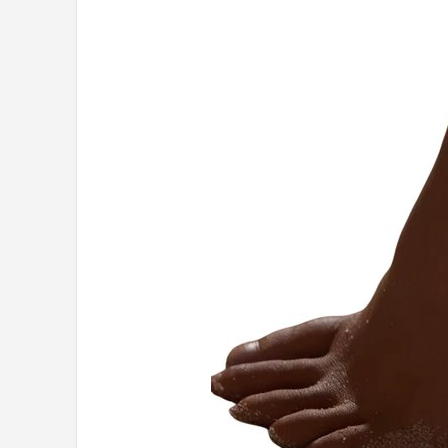
Shop
POPULAIRE MERKEN
Alecto
Zazu
Paladone
Aigostar
Flow Amsterdam
LUVION
KCVV