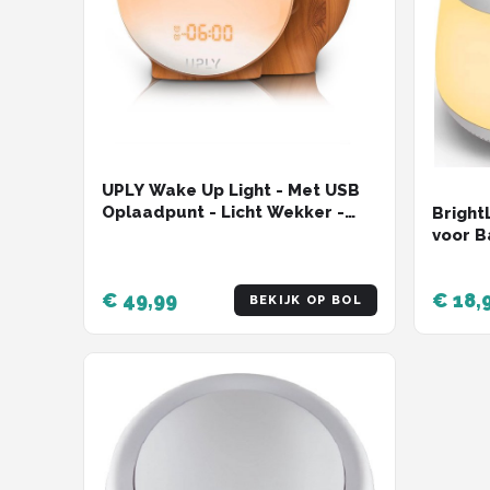
UPLY Wake Up Light - Met USB
Oplaadpunt - Licht Wekker -
Bright
Wekker Radio - 2 Wektijden - 7
voor B
Kleuren
Witte 
Nachtl
€ 49,99
€ 18,
Inclus
BEKIJK OP BOL