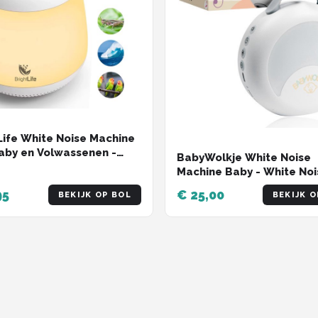
Life White Noise Machine
aby en Volwassenen -
BabyWolkje White Noise
ruis - Slaaphulp -
Machine Baby - White Noi
ampje - Oplaadbaar -
Witte Ruis Machine - Witt
95
€ 25,00
ief eBook
BEKIJK OP BOL
BEKIJK O
Apparaat - 30 Geluiden -
Draadloos en Oplaadbaa