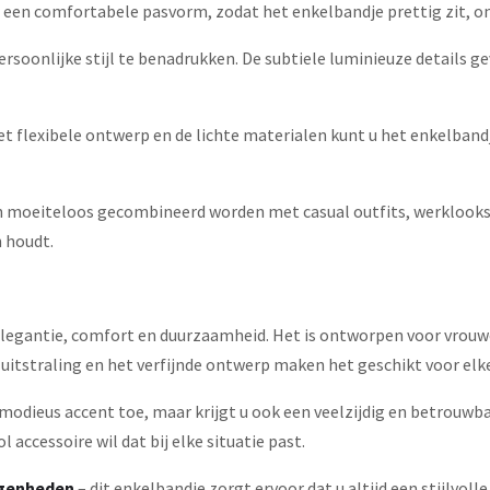
een comfortabele pasvorm, zodat het enkelbandje prettig zit, on
rsoonlijke stijl te benadrukken. De subtiele luminieuze details ge
t flexibele ontwerp en de lichte materialen kunt u het enkelbandj
 moeiteloos gecombineerd worden met casual outfits, werklooks of
n houdt.
elegantie, comfort en duurzaamheid. Het is ontworpen voor vrouwen
itstraling en het verfijnde ontwerp maken het geschikt voor elke
odieus accent toe, maar krijgt u ook een veelzijdig en betrouwbaa
l accessoire wil dat bij elke situatie past.
egenheden
– dit enkelbandje zorgt ervoor dat u altijd een stijlvoll