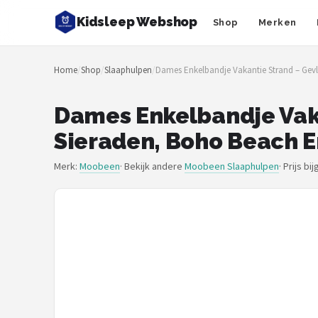
Kidsleep Webshop
Shop
Merken
Zoeken
Home
/
Shop
/
Slaaphulpen
/
Dames Enkelbandje Vakantie Strand – Gev
NAVIGATIE
Shop
Dames Enkelbandje Vak
Sieraden, Boho Beach E
Merken
Merk:
Moobeen
· Bekijk andere
Moobeen Slaaphulpen
·
Prijs bi
Blog
Slaaptrainers
Nachtlampjes
Slaaphulpen
Babyprojectors