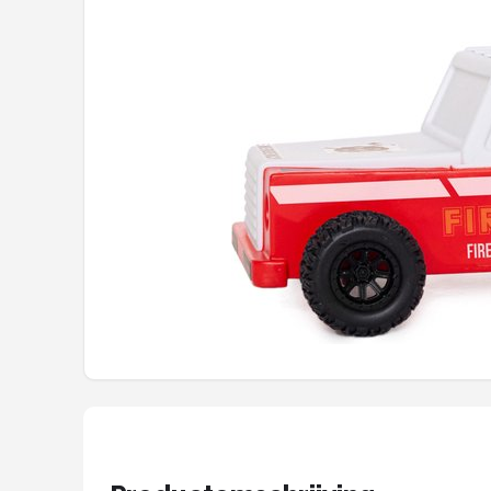
Shop
POPULAIRE MERKEN
Alecto
Zazu
Paladone
Aigostar
Flow Amsterdam
LUVION
KCVV