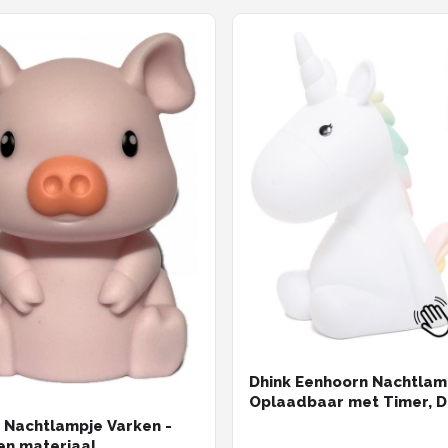
Dhink Eenhoorn Nachtla
Oplaadbaar met Timer, 
en Tapfunctie– Multi kleu
- Nachtlampje Varken -
Wit licht - Nachtlampje k
nen materiaal