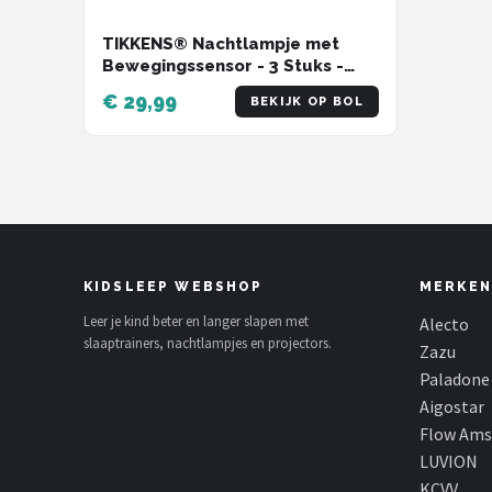
TIKKENS® Nachtlampje met
Bewegingssensor - 3 Stuks -
LED Kastverlichting en
€ 29,99
BEKIJK OP BOL
Trapverlichting met Sensor -
Draadloos op Batterij
KIDSLEEP WEBSHOP
MERKEN
Leer je kind beter en langer slapen met
Alecto
slaaptrainers, nachtlampjes en projectors.
Zazu
Paladone
Aigostar
Flow Am
LUVION
KCVV