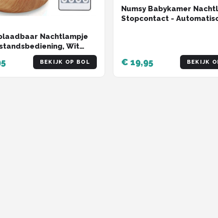
Numsy Babykamer Nacht
Stopcontact - Automatis
Lichtsensor
plaadbaar Nachtlampje
standsbediening, Wit
icht en 13 RGB kleuren -
95
€ 19,95
BEKIJK OP BOL
BEKIJK O
p Light - Sfeerlamp -
rlichting - Leeslamp -
amp - Bedlamp voor Baby,
en & Volwassenen -
r - Touch Control - 15CM