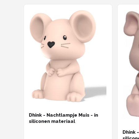
Dhink - Nachtlampje Muis - in
siliconen materiaal
Dhink 
silico