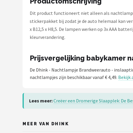
Productomschrijving
Decopatent
Dit product functioneert niet alleen als nachtlamp
Countryfield
stickerpakket bij zodat je de auto helemaal kan ver
x B12,5 x H8,5. De lampen werken op 3x AAA batterij
Balvi
kleurverandering.
Alle merken →
Prijsvergelijking babykamer 
De Dhink - Nachtlampje Brandweerauto - inslaapt
nachtlampjes zijn beschikbaar vanaf € 4,49.
Bekijk
Lees meer:
Creëer een Dromerige Slaapplek: De B
MEER VAN DHINK