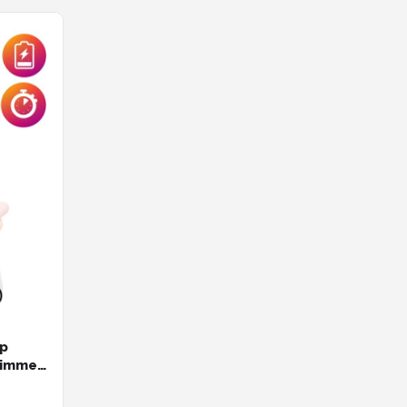
mp
Dimmer
r en
inderen