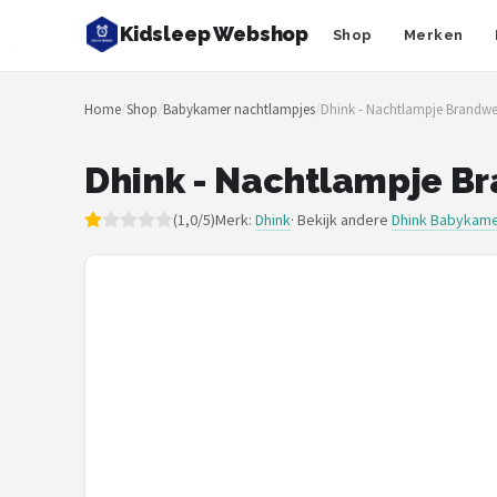
Kidsleep Webshop
Shop
Merken
Zoeken
Home
/
Shop
/
Babykamer nachtlampjes
/
Dhink - Nachtlampje Brandwe
NAVIGATIE
Shop
Dhink - Nachtlampje Br
Merken
(1,0/5)
Merk:
Dhink
· Bekijk andere
Dhink Babykame
Blog
Slaaptrainers
Nachtlampjes
Slaaphulpen
Babyprojectors