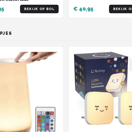
95
€ 40,95
BEKIJK OP BOL
BEKIJK O
PJES