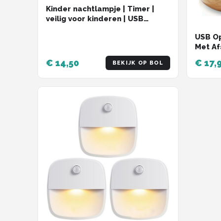
Kinder nachtlampje | Timer |
veilig voor kinderen | USB
oplaadbaar | LED | Peer | RGB
USB O
kleuren| Dimbaar | Babykamer
Met Af
verlichting
Warm l
€ 14,50
€ 17,
BEKIJK OP BOL
Wake-u
LED ve
Tafell
Kinder
Dimbaa