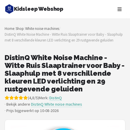
Kidsleep Webshop
Zoeken
Home
/
Shop
/
White noise machines
/
NAVIGATIE
DistinQ White Noise Machine - Witte Ruis Slaaptrainer voor Baby - Slaaphulp
met 8 verschillende kleuren LED verlichting en 29 rustgevende geluiden
Shop
Merken
DistinQ White Noise Machine -
Witte Ruis Slaaptrainer voor Baby -
Blog
Slaaphulp met 8 verschillende
kleuren LED verlichting en 29
Slaaptrainers
rustgevende geluiden
(4,8/5)
Merk:
DistinQ
Nachtlampjes
· Bekijk andere
DistinQ White noise machines
·
Prijs bijgewerkt op 10-08-2026
Slaaphulpen
Babyprojectors