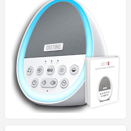
Shop
POPULAIRE MERKEN
Alecto
Zazu
Paladone
Aigostar
Flow Amsterdam
LUVION
KCVV