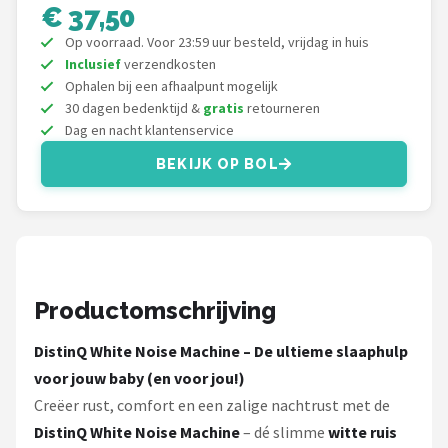
Decopatent
€ 37,50
Op voorraad. Voor 23:59 uur besteld, vrijdag in huis
Countryfield
Inclusief
verzendkosten
Ophalen bij een afhaalpunt mogelijk
Balvi
30 dagen bedenktijd &
gratis
retourneren
Dag en nacht klantenservice
Alle merken →
BEKIJK OP BOL
Productomschrijving
DistinQ White Noise Machine – De ultieme slaaphulp
voor jouw baby (en voor jou!)
Creëer rust, comfort en een zalige nachtrust met de
DistinQ White Noise Machine
– dé slimme
witte ruis