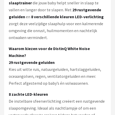
slaaptrainer
die jouw baby helpt sneller in slaap te
vallen en langer door te slapen. Met
29 rustgevende
geluiden
en
8 verschillende kleuren LED-verlichting
zorgt deze veelzijdige slaaphulp voor een kalmerende
omgeving die onrust, huilmomenten en nachtelijk
ontwaken vermindert.
Waarom kiezen voor de DistinQ White Noise
Machine?
29 rustgevende geluiden
Kies uit witte ruis, natuurgeluiden, hartslaggeluiden,
oceaangolven, regen, ventilatorgeluiden en meer.
Perfect afgestemd op baby’s én volwassenen.
8 zachte LED-kleuren
De instelbare sfeerverlichting creëert een rustgevende
slaapomgeving. Ideaal als nachtlampje of om een
vertrouwde sfeer te creëren tijdens het voeden of