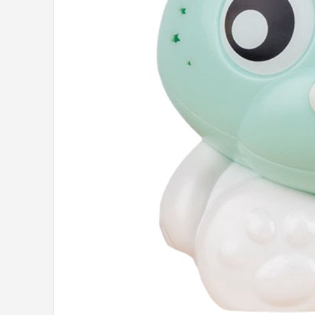
Shop
POPULAIRE MERKEN
Alecto
Zazu
Paladone
Aigostar
Flow Amsterdam
LUVION
KCVV