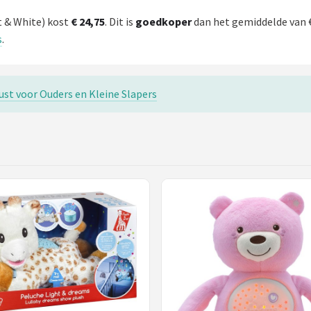
t & White) kost
€ 24,75
. Dit is
goedkoper
dan het gemiddelde van €
s
.
ust voor Ouders en Kleine Slapers