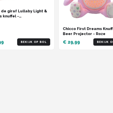
 de giraf Lullaby Light &
 knuffel -
nprojector -
functie met 15 melodieën
Chicco First Dreams Knuff
volumeregeling -
Beer Projector - Roze
tische uitschakeling -
ef batterijen - 32x17x20
99
€ 29,99
BEKIJK OP BOL
BEKIJK O