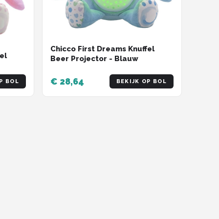
Chicco First Dreams Knuffel
el
Beer Projector - Blauw
€ 28,64
P BOL
BEKIJK OP BOL