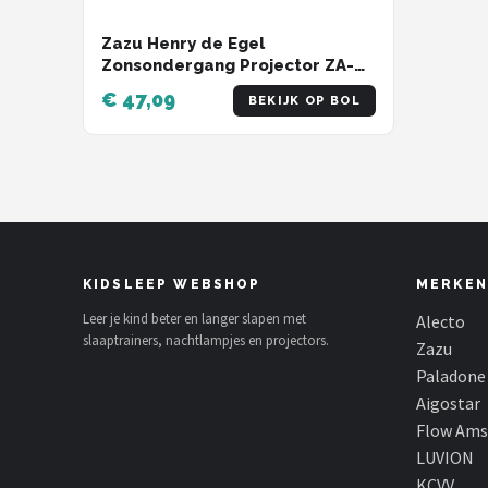
Zazu Henry de Egel
Zonsondergang Projector ZA-
HENRY-01
€ 47,09
BEKIJK OP BOL
KIDSLEEP WEBSHOP
MERKEN
Leer je kind beter en langer slapen met
Alecto
slaaptrainers, nachtlampjes en projectors.
Zazu
Paladone
Aigostar
Flow Am
LUVION
KCVV