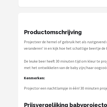
Decopatent
Countryfield
Balvi
Productomschrijving
Alle merken →
Projecteer de hemel of gebruik het als rustgevend 
veranderen’ in en kijk hoe het schattige beertje de
De leuke beer heeft 30 minuten tijd om kleur te pr
met het ontwikkelen van de baby zijn/haar oogcoördi
Kenmerken:
Projector een nachtlampje in één! 30 minuten proje
Prijsvergelijking babyprojecto