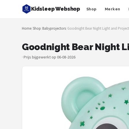
Kidsleep Webshop
Shop
Merken
Zoeken
Home
/
Shop
/
Babyprojectors
/
Goodnight Bear Night Light and Project
NAVIGATIE
Shop
Goodnight Bear Night Li
Merken
·
Prijs bijgewerkt op 06-08-2026
Blog
Slaaptrainers
Nachtlampjes
Slaaphulpen
Babyprojectors