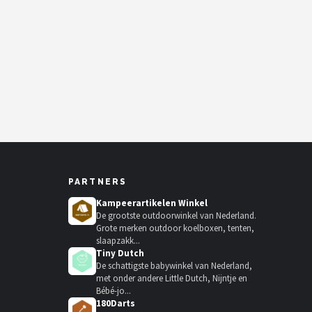
PARTNERS
Kampeerartikelen Winkel
De grootste outdoorwinkel van Nederland.
Grote merken outdoor koelboxen, tenten,
slaapzakk...
Tiny Dutch
De schattigste babywinkel van Nederland,
met onder andere Little Dutch, Nijntje en
Bébé-jo...
180Darts