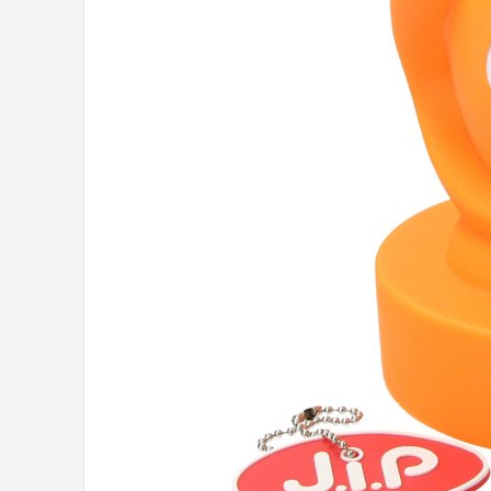
Shop
POPULAIRE MERKEN
Alecto
Zazu
Paladone
Aigostar
Flow Amsterdam
LUVION
KCVV