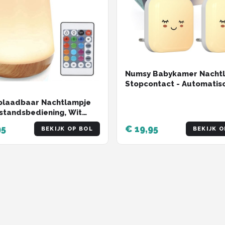
Numsy Babykamer Nacht
Stopcontact - Automatis
Lichtsensor
plaadbaar Nachtlampje
standsbediening, Wit
icht en 13 RGB kleuren -
95
€ 19,95
BEKIJK OP BOL
BEKIJK O
p Light - Sfeerlamp -
rlichting - Leeslamp -
amp - Bedlamp voor Baby,
en & Volwassenen -
r - Touch Control - 15CM