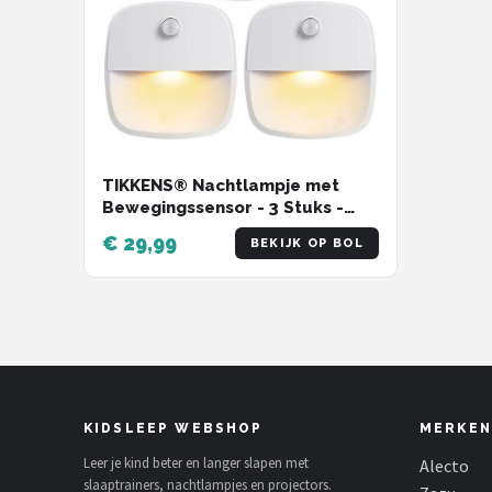
TIKKENS® Nachtlampje met
Bewegingssensor - 3 Stuks -
LED Kastverlichting en
€ 29,99
BEKIJK OP BOL
Trapverlichting met Sensor -
Draadloos op Batterij
KIDSLEEP WEBSHOP
MERKEN
Leer je kind beter en langer slapen met
Alecto
slaaptrainers, nachtlampjes en projectors.