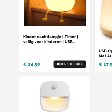
Kinder nachtlampje | Timer |
veilig voor kinderen | USB
oplaadbaar | LED | Peer | RGB
USB O
kleuren| Dimbaar | Babykamer
Met Af
verlichting
Warm l
€ 14,50
€ 17,
BEKIJK OP BOL
Wake-u
LED ve
Tafell
Kinder
Dimbaa