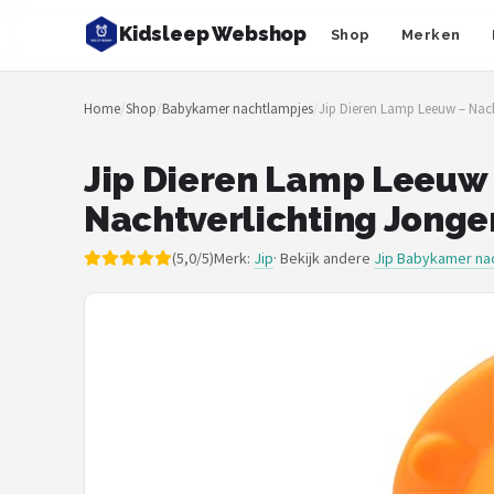
Kidsleep Webshop
Shop
Merken
Zoeken
Home
/
Shop
/
Babykamer nachtlampjes
/
Jip Dieren Lamp Leeuw – Nach
NAVIGATIE
Shop
Jip Dieren Lamp Leeuw
Nachtverlichting Jonge
Merken
(5,0/5)
Merk:
Jip
· Bekijk andere
Jip Babykamer na
Blog
Slaaptrainers
Nachtlampjes
Slaaphulpen
Babyprojectors