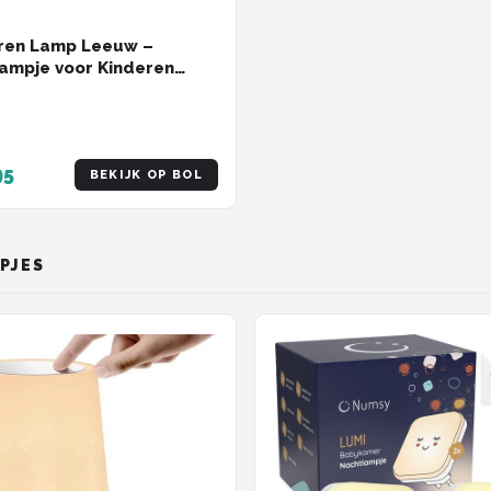
eren Lamp Leeuw –
ampje voor Kinderen
 Nachtverlichting Jongens
sjes – Wit
95
BEKIJK OP BOL
PJES