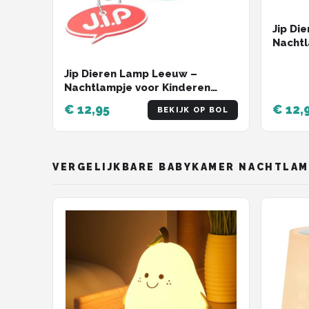
Jip Di
Nachtl
15cm –
en Mei
Jip Dieren Lamp Leeuw –
Nachtlampje voor Kinderen
15cm – Nachtverlichting Jongens
€ 12,95
€ 12,
BEKIJK OP BOL
en Meisjes – Blauw
VERGELIJKBARE BABYKAMER NACHTLAM