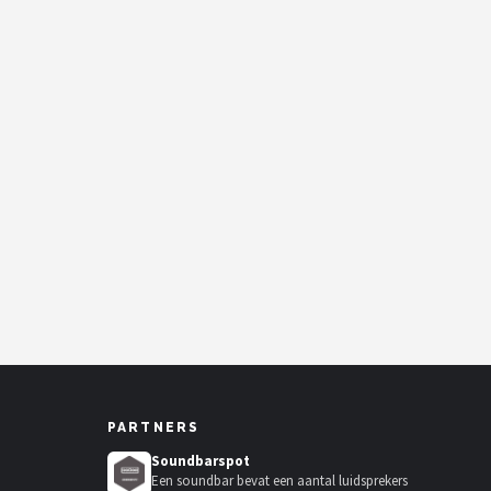
PARTNERS
Soundbarspot
Een soundbar bevat een aantal luidsprekers