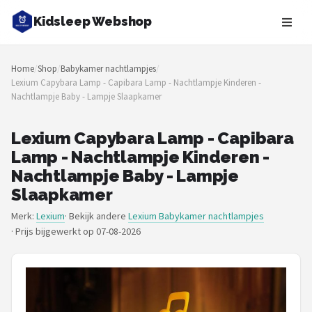
Kidsleep Webshop
Zoeken
Home
/
Shop
/
Babykamer nachtlampjes
/
NAVIGATIE
Lexium Capybara Lamp - Capibara Lamp - Nachtlampje Kinderen -
Nachtlampje Baby - Lampje Slaapkamer
Shop
Merken
Lexium Capybara Lamp - Capibara
Lamp - Nachtlampje Kinderen -
Blog
Nachtlampje Baby - Lampje
Slaapkamer
Slaaptrainers
Merk:
Lexium
· Bekijk andere
Lexium Babykamer nachtlampjes
·
Prijs bijgewerkt op 07-08-2026
Nachtlampjes
Slaaphulpen
Babyprojectors