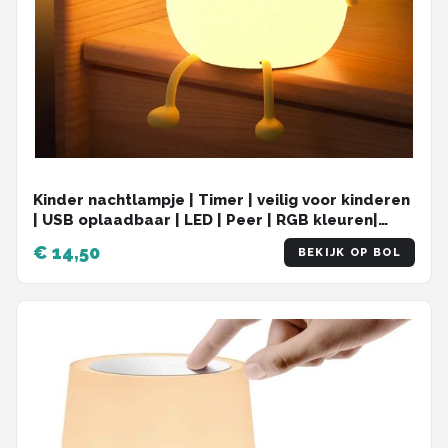
Kinder nachtlampje | Timer | veilig voor kinderen
| USB oplaadbaar | LED | Peer | RGB kleuren|
Dimbaar | Babykamer verlichting
€ 14,50
BEKIJK OP BOL