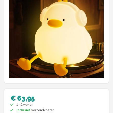
Shop
POPULAIRE MERKEN
Alecto
Zazu
Paladone
Aigostar
Flow Amsterdam
LUVION
€ 63,95
KCVV
1 - 2 weken
Inclusief
verzendkosten