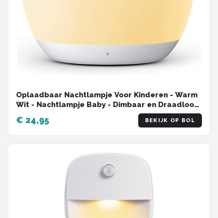
Oplaadbaar Nachtlampje Voor Kinderen - Warm
Wit - Nachtlampje Baby - Dimbaar en Draadloos
- Timer- en geheugenfunctie - USB Oplaadbaar
€ 24,95
BEKIJK OP BOL
Nachtlampje Volwassenen