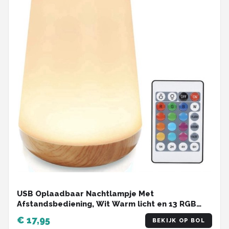
USB Oplaadbaar Nachtlampje Met
Afstandsbediening, Wit Warm licht en 13 RGB
kleuren - Wake-up Light - Sfeerlamp - LED
€ 17,95
BEKIJK OP BOL
verlichting - Leeslamp - Tafellamp - Bedlamp