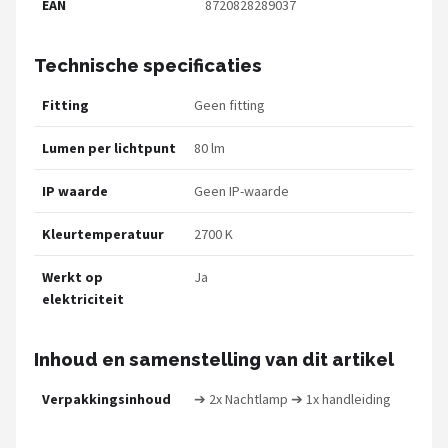
EAN
8720828289037
Technische specificaties
Fitting
Geen fitting
Lumen per lichtpunt
80 lm
IP waarde
Geen IP-waarde
Kleurtemperatuur
2700 K
Werkt op
Ja
elektriciteit
Inhoud en samenstelling van dit artikel
Verpakkingsinhoud
➔ 2x Nachtlamp ➔ 1x handleiding