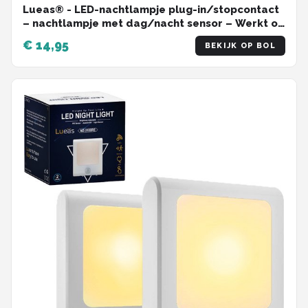
Lueas® - LED-nachtlampje plug-in/stopcontact
– nachtlampje met dag/nacht sensor – Werkt op
stroom – Warmlicht – Voor in de baby/kinder
€ 14,95
BEKIJK OP BOL
kamer