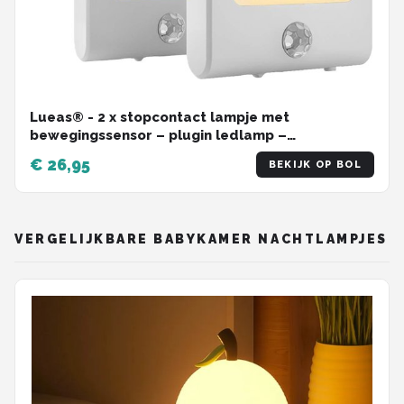
Lueas® - 2 x stopcontact lampje met
bewegingssensor – plugin ledlamp –
Nachtlampje - Kinderlampje - warm licht –
€ 26,95
BEKIJK OP BOL
dimbaar
VERGELIJKBARE BABYKAMER NACHTLAMPJES