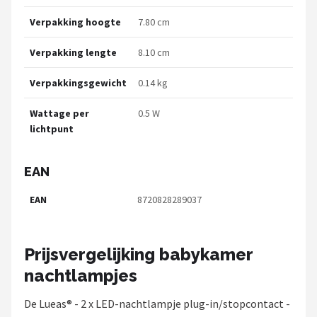
Verpakking hoogte
7.80 cm
Verpakking lengte
8.10 cm
Verpakkingsgewicht
0.14 kg
Wattage per
0.5 W
lichtpunt
EAN
EAN
8720828289037
Prijsvergelijking babykamer
nachtlampjes
De Lueas® - 2 x LED-nachtlampje plug-in/stopcontact -