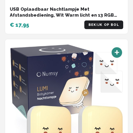
USB Oplaadbaar Nachtlampje Met
Afstandsbediening, Wit Warm licht en 13 RGB
kleuren - Wake-up Light - Sfeerlamp - LED
€ 17,95
BEKIJK OP BOL
verlichting - Leeslamp - Tafellamp - Bedlamp
voor Baby, Kinderen & Volwassenen - Dimbaar -
Touch Control - 15CM