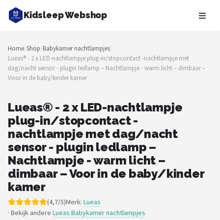
Kidsleep Webshop
Zoeken
Home
/
Shop
/
Babykamer nachtlampjes
/
NAVIGATIE
Lueas® - 2 x LED-nachtlampje plug-in/stopcontact -nachtlampje met
dag/nacht sensor - plugin ledlamp – Nachtlampje - warm licht – dimbaar –
Shop
Voor in de baby/kinder kamer
Merken
Lueas® - 2 x LED-nachtlampje
plug-in/stopcontact -
Blog
nachtlampje met dag/nacht
Slaaptrainers
sensor - plugin ledlamp –
Nachtlampje - warm licht –
Nachtlampjes
dimbaar – Voor in de baby/kinder
kamer
Slaaphulpen
(4,7/5)
Merk:
Lueas
· Bekijk andere
Lueas Babykamer nachtlampjes
Babyprojectors