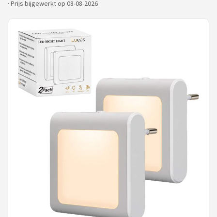
·
Prijs bijgewerkt op 08-08-2026
Shop
POPULAIRE MERKEN
Alecto
Zazu
Paladone
Aigostar
Flow Amsterdam
LUVION
KCVV