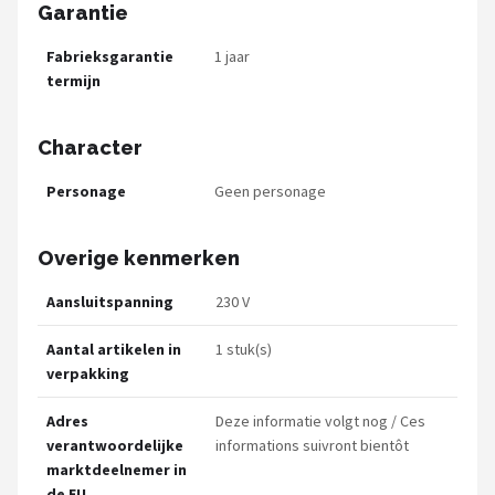
Garantie
Fabrieksgarantie
1 jaar
termijn
Character
Personage
Geen personage
Overige kenmerken
Aansluitspanning
230 V
Aantal artikelen in
1 stuk(s)
verpakking
Adres
Deze informatie volgt nog / Ces
verantwoordelijke
informations suivront bientôt
marktdeelnemer in
de EU