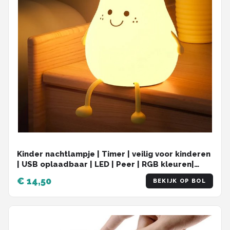
Kinder nachtlampje | Timer | veilig voor kinderen
| USB oplaadbaar | LED | Peer | RGB kleuren|
Dimbaar | Babykamer verlichting
€ 14,50
BEKIJK OP BOL