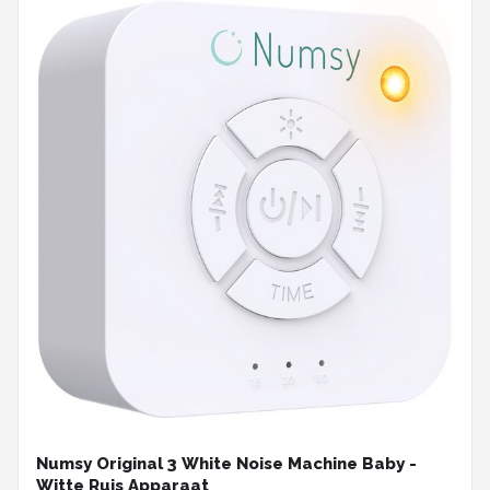
Numsy Original 3 White Noise Machine Baby -
Witte Ruis Apparaat