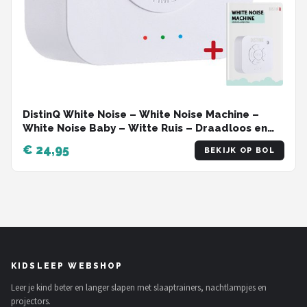
DistinQ White Noise – White Noise Machine –
White Noise Baby – Witte Ruis – Draadloos en
Oplaadbaar Muziekdoosje
€ 24,95
BEKIJK OP BOL
KIDSLEEP WEBSHOP
Leer je kind beter en langer slapen met slaaptrainers, nachtlampjes en
projectors.