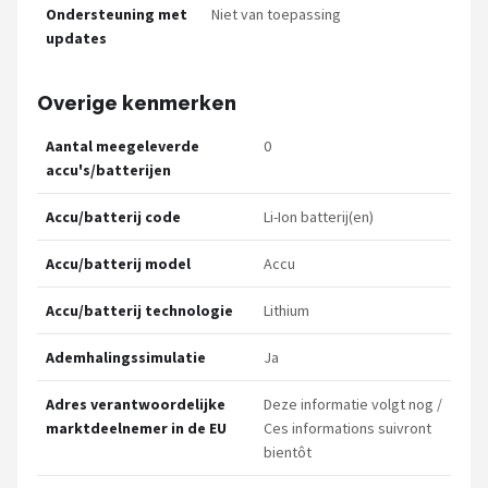
Ondersteuning met
Niet van toepassing
updates
Overige kenmerken
Aantal meegeleverde
0
accu's/batterijen
Accu/batterij code
Li-Ion batterij(en)
Accu/batterij model
Accu
Accu/batterij technologie
Lithium
Ademhalingssimulatie
Ja
Adres verantwoordelijke
Deze informatie volgt nog /
marktdeelnemer in de EU
Ces informations suivront
bientôt