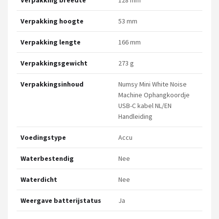
Verpakking breedte
128 mm
Verpakking hoogte
53 mm
Verpakking lengte
166 mm
Verpakkingsgewicht
273 g
Verpakkingsinhoud
Numsy Mini White Noise
Machine Ophangkoordje
USB-C kabel NL/EN
Handleiding
Voedingstype
Accu
Waterbestendig
Nee
Waterdicht
Nee
Weergave batterijstatus
Ja