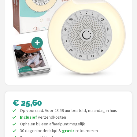
Shop
POPULAIRE MERKEN
Alecto
Zazu
Paladone
Aigostar
Flow Amsterdam
€ 25,60
LUVION
Op voorraad. Voor 23:59 uur besteld, maandag in huis
Inclusief
verzendkosten
Ophalen bij een afhaalpunt mogelijk
KCVV
30 dagen bedenktijd &
gratis
retourneren