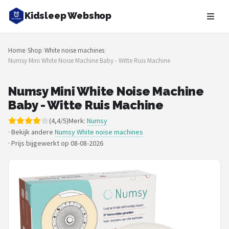
Kidsleep Webshop
Zoeken
Home
/
Shop
/
White noise machines
/
NAVIGATIE
Numsy Mini White Noise Machine Baby - Witte Ruis Machine
Shop
Numsy Mini White Noise Machine
Merken
Baby - Witte Ruis Machine
(4,4/5)
Merk:
Numsy
Blog
· Bekijk andere
Numsy White noise machines
·
Prijs bijgewerkt op 08-08-2026
Slaaptrainers
Nachtlampjes
Slaaphulpen
Babyprojectors