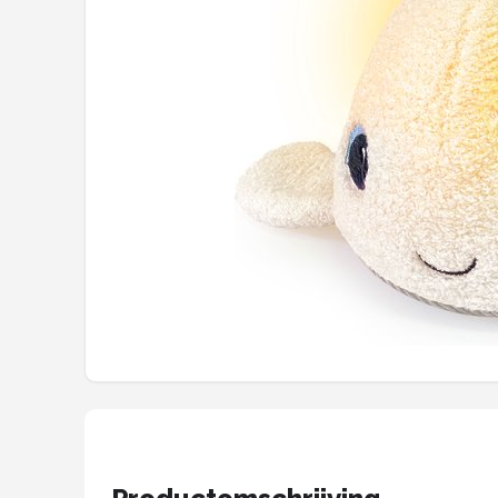
Shop
POPULAIRE MERKEN
Alecto
Zazu
Paladone
Aigostar
Flow Amsterdam
LUVION
KCVV