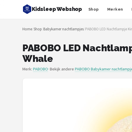
Kidsleep Webshop
Shop
Merken
Zoeken
Home
/
Shop
/
Babykamer nachtlampjes
/
PABOBO LED Nachtlampje Kinde
NAVIGATIE
Shop
PABOBO LED Nachtlampje
Whale
Merken
Merk:
PABOBO
· Bekijk andere
PABOBO Babykamer nachtlampj
Blog
Slaaptrainers
Nachtlampjes
Slaaphulpen
Babyprojectors