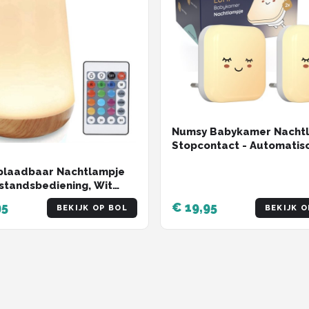
Numsy Babykamer Nacht
Stopcontact - Automatis
Lichtsensor
plaadbaar Nachtlampje
standsbediening, Wit
icht en 13 RGB kleuren -
95
€ 19,95
BEKIJK OP BOL
BEKIJK O
p Light - Sfeerlamp -
rlichting - Leeslamp -
amp - Bedlamp voor Baby,
en & Volwassenen -
r - Touch Control - 15CM