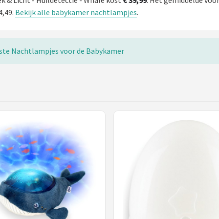
& Licht - Huildetectie - Whale kost
€ 39,99
. Het gemiddelde voor
4,49.
Bekijk alle babykamer nachtlampjes
.
este Nachtlampjes voor de Babykamer