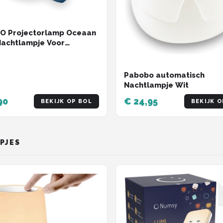
O Projectorlamp Oceaan
Nachtlampje Voor
en - Draadloos - Met
 & Micro-USB - Whale
Pabobo automatisch
Nachtlampje Wit
90
€ 24,95
BEKIJK OP BOL
BEKIJK O
PJES