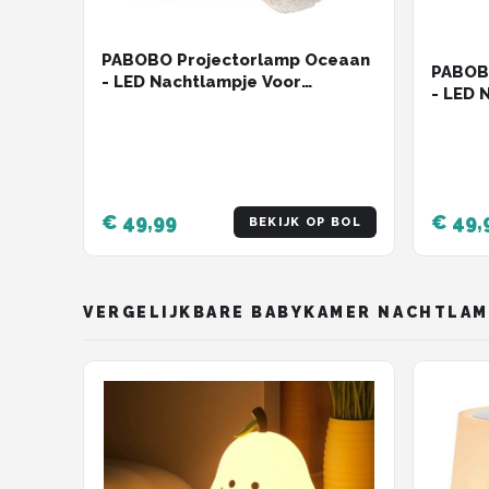
PABOBO Projectorlamp Oceaan
PABOB
- LED Nachtlampje Voor
- LED 
Kinderen - Draadloos - Met
Kinder
Muziek & Micro-USB - Seal
Muziek
€ 49,99
€ 49,
BEKIJK OP BOL
VERGELIJKBARE BABYKAMER NACHTLAM