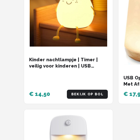
Kinder nachtlampje | Timer |
veilig voor kinderen | USB
oplaadbaar | LED | Peer | RGB
USB O
kleuren| Dimbaar | Babykamer
Met Af
verlichting
Warm l
€ 14,50
€ 17,
BEKIJK OP BOL
Wake-u
LED ve
Tafell
Kinder
Dimbaa