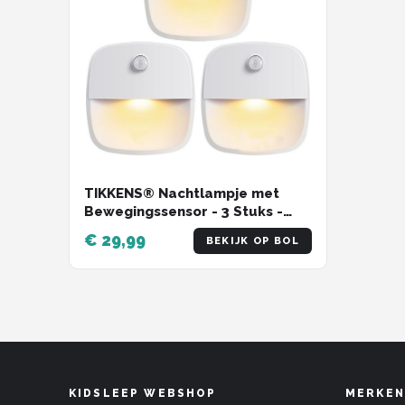
TIKKENS® Nachtlampje met
Bewegingssensor - 3 Stuks -
LED Kastverlichting en
€ 29,99
BEKIJK OP BOL
Trapverlichting met Sensor -
Draadloos op Batterij
KIDSLEEP WEBSHOP
MERKEN