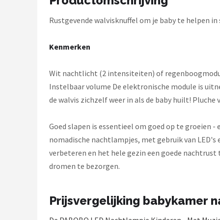
Productomschrijving
Decopatent
Rustgevende walvisknuffel om je baby te helpen in s
Countryfield
Kenmerken
Balvi
Wit nachtlicht (2 intensiteiten) of regenboogmodu
Alle merken →
Instelbaar volume De elektronische module is uitn
de walvis zichzelf weer in als de baby huilt! Pluch
Goed slapen is essentieel om goed op te groeien - en
nomadische nachtlampjes, met gebruik van LED's e
verbeteren en het hele gezin een goede nachtrust 
dromen te bezorgen.
Prijsvergelijking babykamer 