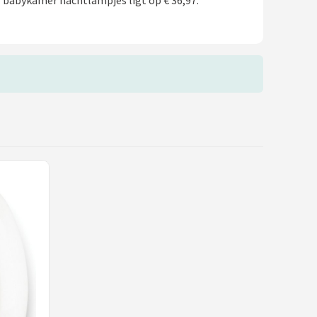
 babykamer nachtlampjes ligt op € 36,97.