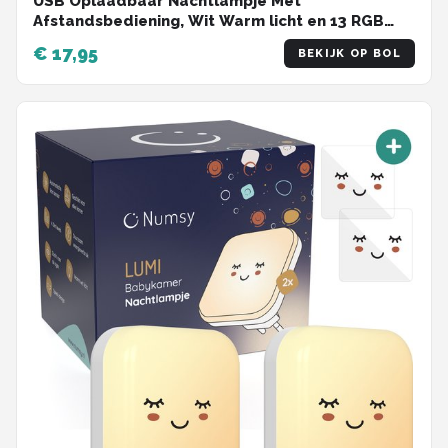
USB Oplaadbaar Nachtlampje Met
Afstandsbediening, Wit Warm licht en 13 RGB
kleuren - Wake-up Light - Sfeerlamp - LED
€ 17,95
BEKIJK OP BOL
verlichting - Leeslamp - Tafellamp - Bedlamp
voor Baby, Kinderen & Volwassenen - Dimbaar -
Touch Control - 15CM