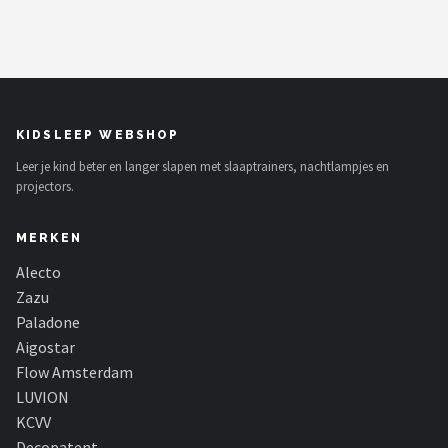
KIDSLEEP WEBSHOP
Leer je kind beter en langer slapen met slaaptrainers, nachtlampjes en
projectors.
MERKEN
Alecto
Zazu
Paladone
Aigostar
Flow Amsterdam
LUVION
KCVV
Decopatent