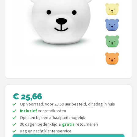
Shop
POPULAIRE MERKEN
Alecto
Zazu
Paladone
Aigostar
Flow Amsterdam
€ 25,66
Op voorraad. Voor 23:59 uur besteld, dinsdag in huis
LUVION
Inclusief
verzendkosten
Ophalen bij een afhaalpunt mogelijk
KCVV
30 dagen bedenktijd &
gratis
retourneren
Dag en nacht klantenservice