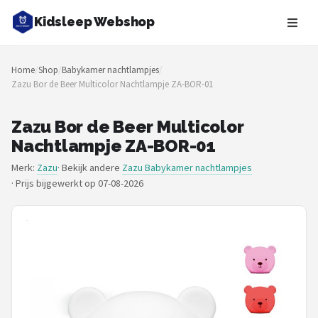
Kidsleep Webshop
Zoeken
Home
/
Shop
/
Babykamer nachtlampjes
/
NAVIGATIE
Zazu Bor de Beer Multicolor Nachtlampje ZA-BOR-01
Shop
Zazu Bor de Beer Multicolor
Merken
Nachtlampje ZA-BOR-01
Merk:
Zazu
· Bekijk andere
Zazu Babykamer nachtlampjes
Blog
·
Prijs bijgewerkt op 07-08-2026
Slaaptrainers
Nachtlampjes
Slaaphulpen
Babyprojectors