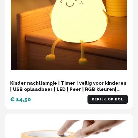
Kinder nachtlampje | Timer | veilig voor kinderen
| USB oplaadbaar | LED | Peer | RGB kleuren|
Dimbaar | Babykamer verlichting
€ 14,50
BEKIJK OP BOL