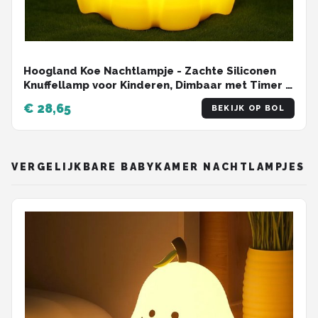
Hoogland Koe Nachtlampje - Zachte Siliconen
Knuffellamp voor Kinderen, Dimbaar met Timer &
Oplaadbaar, Cadeau voor Baby's Jongens &
€ 28,65
BEKIJK OP BOL
Meisjes
VERGELIJKBARE BABYKAMER NACHTLAMPJES