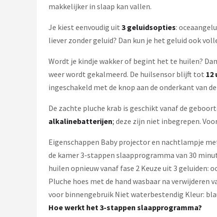
Decopatent
makkelijker in slaap kan vallen.
Countryfield
Je kiest eenvoudig uit
3 geluidsopties
: oceaangelu
liever zonder geluid? Dan kun je het geluid ook vo
Balvi
Wordt je kindje wakker of begint het te huilen? D
weer wordt gekalmeerd. De huilsensor blijft tot
12 
Alle merken →
ingeschakeld met de knop aan de onderkant van de
De zachte pluche krab is geschikt vanaf de geboor
alkalinebatterijen
; deze zijn niet inbegrepen. Vo
Eigenschappen Baby projector en nachtlampje me
de kamer 3-stappen slaapprogramma van 30 minuten 
huilen opnieuw vanaf fase 2 Keuze uit 3 geluiden: 
Pluche hoes met de hand wasbaar na verwijderen va
voor binnengebruik Niet waterbestendig Kleur: bl
Hoe werkt het 3-stappen slaapprogramma?