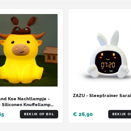
ZAZU - Sleeptrainer Sara
nd Koe Nachtlampje -
 Siliconen Knuffellamp
inderen, Dimbaar met
65
€ 26,90
BEKIJK OP BOL
BEKIJK O
 & Oplaadbaar, Cadeau
aby's Jongens & Meisjes