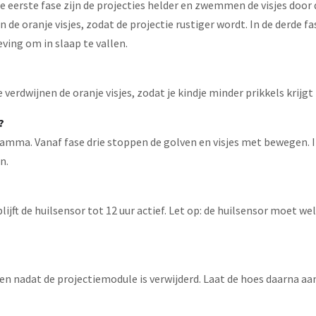
n de eerste fase zijn de projecties helder en zwemmen de visjes do
 de oranje visjes, zodat de projectie rustiger wordt. In de derde 
ving om in slaap te vallen.
erdwijnen de oranje visjes, zodat je kindje minder prikkels krijgt 
?
mma. Vanaf fase drie stoppen de golven en visjes met bewegen. In
n.
lijft de huilsensor tot 12 uur actief. Let op: de huilsensor moet
n nadat de projectiemodule is verwijderd. Laat de hoes daarna aan