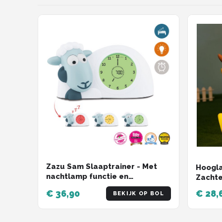
Zazu Sam Slaaptrainer - Met
Hoogla
nachtlamp functie en
Zachte
slaaptimers - Blauw / Wit
voor K
€ 36,90
€ 28,
BEKIJK OP BOL
Timer
voor B