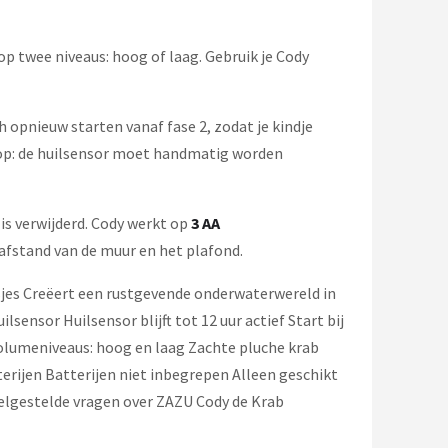
op twee niveaus: hoog of laag. Gebruik je Cody
pnieuw starten vanaf fase 2, zodat je kindje
op: de huilsensor moet handmatig worden
is verwijderd. Cody werkt op
3 AA
afstand van de muur en het plafond.
es Creëert een rustgevende onderwaterwereld in
sor Huilsensor blijft tot 12 uur actief Start bij
 volumeniveaus: hoog en laag Zachte pluche krab
rijen Batterijen niet inbegrepen Alleen geschikt
elgestelde vragen over ZAZU Cody de Krab