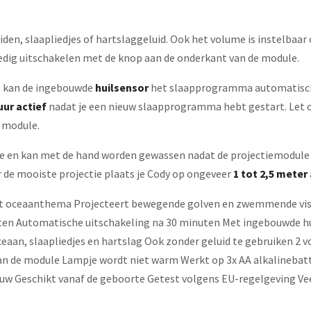
iden, slaapliedjes of hartslaggeluid. Ook het volume is instelbaar 
lledig uitschakelen met de knop aan de onderkant van de module.
an kan de ingebouwde
huilsensor
het slaapprogramma automatisch o
uur actief
nadat je een nieuw slaapprogramma hebt gestart. Let 
 module.
te en kan met de hand worden gewassen nadat de projectiemodule 
or de mooiste projectie plaats je Cody op ongeveer
1 tot 2,5 meter
t oceaanthema Projecteert bewegende golven en zwemmende visj
Automatische uitschakeling na 30 minuten Met ingebouwde huilsen
oceaan, slaapliedjes en hartslag Ook zonder geluid te gebruiken 2
n de module Lampje wordt niet warm Werkt op 3x AA alkalinebatte
auw Geschikt vanaf de geboorte Getest volgens EU-regelgeving Ve