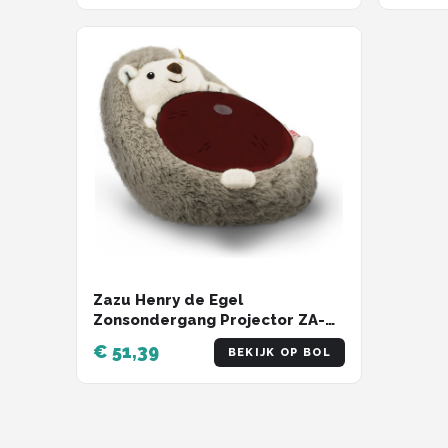
Zazu Henry de Egel
Zonsondergang Projector ZA-
HENRY-01
€ 51,39
BEKIJK OP BOL