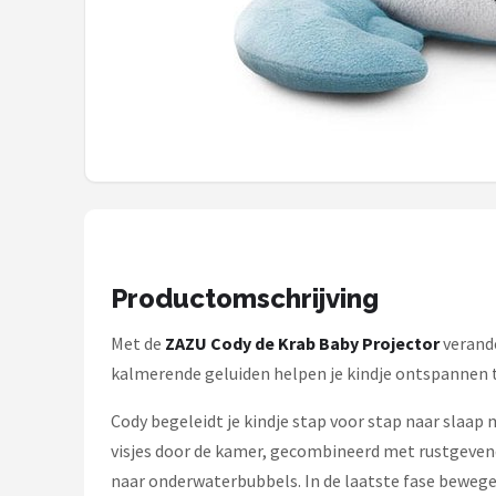
Shop
POPULAIRE MERKEN
Alecto
Zazu
Paladone
Aigostar
Productomschrijving
Flow Amsterdam
Met de
ZAZU Cody de Krab Baby Projector
verande
kalmerende geluiden helpen je kindje ontspannen ti
LUVION
Cody begeleidt je kindje stap voor stap naar slaap
KCVV
visjes door de kamer, gecombineerd met rustgevende
naar onderwaterbubbels. In de laatste fase bewegen