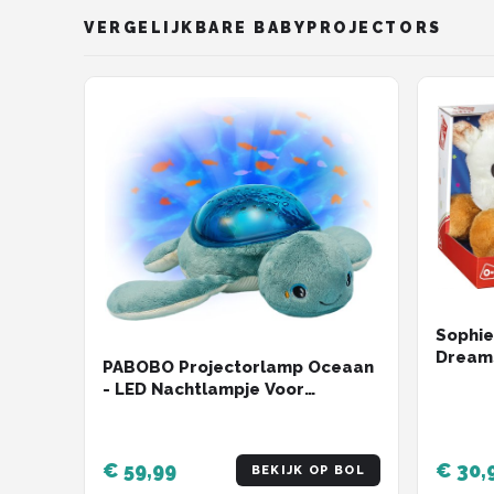
VERGELIJKBARE BABYPROJECTORS
Sophie
Dreams
PABOBO Projectorlamp Oceaan
Sterre
- LED Nachtlampje Voor
Muziek
Kinderen - Draadloos - Met
- Met 
Muziek & Micro-USB - Turtle
Automa
Inclusi
€ 59,99
€ 30,
BEKIJK OP BOL
cm