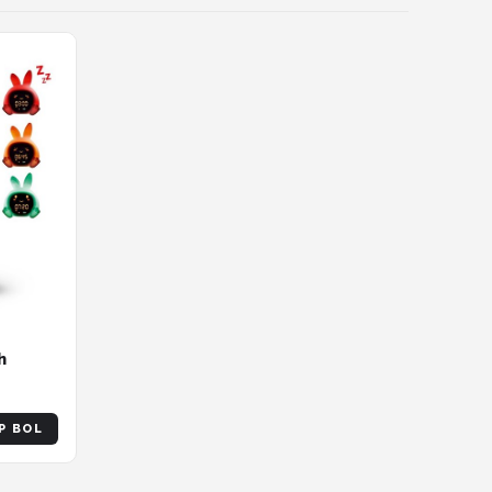
h
P BOL