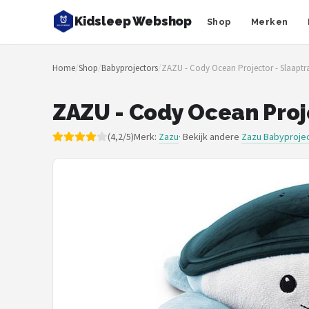
Kidsleep Webshop
Shop
Merken
Zoeken
Home
/
Shop
/
Babyprojectors
/
ZAZU - Cody Ocean Projector - Slaaptra
NAVIGATIE
Shop
ZAZU - Cody Ocean Proje
Merken
(4,2/5)
Merk:
Zazu
· Bekijk andere
Zazu Babyproje
Blog
Slaaptrainers
Nachtlampjes
Slaaphulpen
Babyprojectors