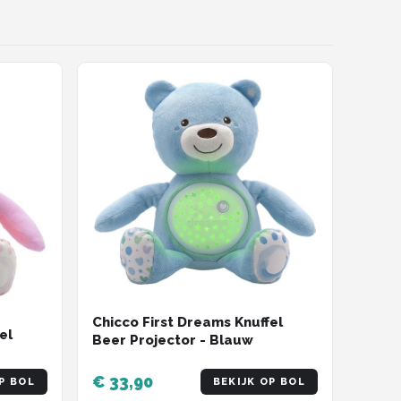
Chicco First Dreams Knuffel
el
Beer Projector - Blauw
€ 33,90
P BOL
BEKIJK OP BOL