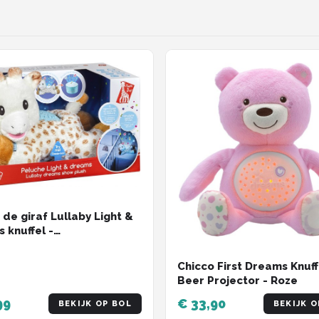
 de giraf Lullaby Light &
 knuffel -
nprojector -
functie met 15 melodieën
Chicco First Dreams Knuff
volumeregeling -
Beer Projector - Roze
tische uitschakeling -
ef batterijen - 32x17x20
99
€ 33,90
BEKIJK OP BOL
BEKIJK O