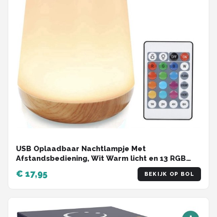
USB Oplaadbaar Nachtlampje Met
Afstandsbediening, Wit Warm licht en 13 RGB
kleuren - Wake-up Light - Sfeerlamp - LED
€ 17,95
BEKIJK OP BOL
verlichting - Leeslamp - Tafellamp - Bedlamp
voor Baby, Kinderen & Volwassenen - Dimbaar -
Touch Control - 15CM