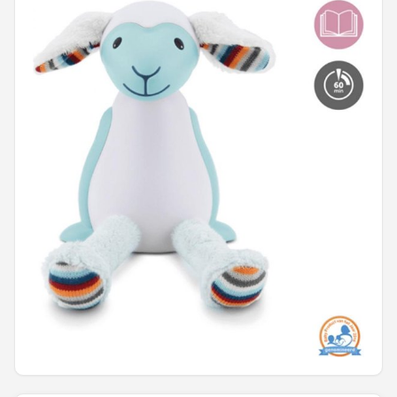
Shop
POPULAIRE MERKEN
Alecto
Zazu
Paladone
Aigostar
Flow Amsterdam
LUVION
KCVV