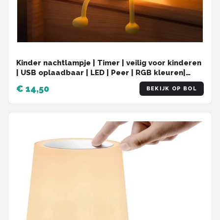
Kinder nachtlampje | Timer | veilig voor kinderen
| USB oplaadbaar | LED | Peer | RGB kleuren|
Dimbaar | Babykamer verlichting
€ 14,50
BEKIJK OP BOL