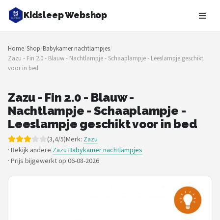
Kidsleep Webshop
Zoeken
Home
/
Shop
/
Babykamer nachtlampjes
/
NAVIGATIE
Zazu - Fin 2.0 - Blauw - Nachtlampje - Schaaplampje - Leeslampje geschikt
voor in bed
Shop
Merken
Zazu - Fin 2.0 - Blauw -
Nachtlampje - Schaaplampje -
Blog
Leeslampje geschikt voor in bed
(3,4/5)
Merk:
Zazu
Slaaptrainers
· Bekijk andere
Zazu Babykamer nachtlampjes
·
Prijs bijgewerkt op 06-08-2026
Nachtlampjes
Slaaphulpen
Babyprojectors