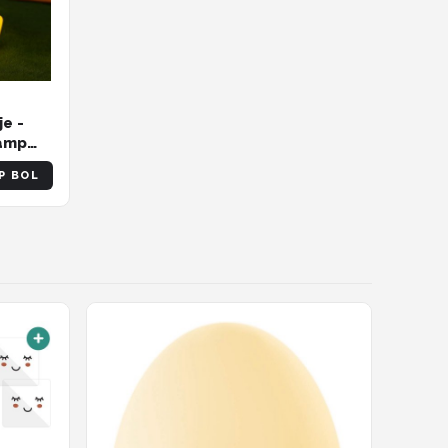
e -
lamp
met
P BOL
deau
isjes