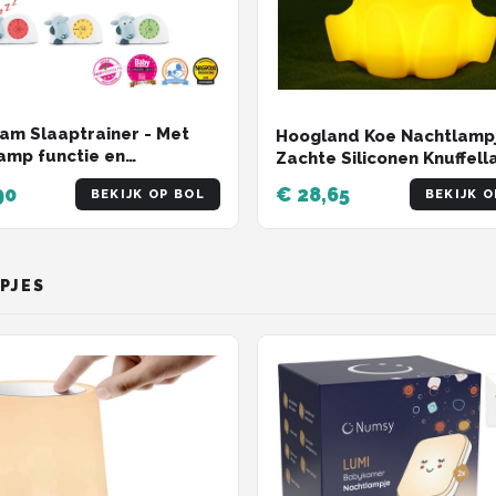
am Slaaptrainer - Met
Hoogland Koe Nachtlampj
amp functie en
Zachte Siliconen Knuffel
imers - Blauw / Wit
voor Kinderen, Dimbaar 
90
€ 28,65
BEKIJK OP BOL
BEKIJK O
Timer & Oplaadbaar, Ca
voor Baby's Jongens & Me
PJES