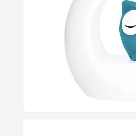
Shop
POPULAIRE MERKEN
Alecto
Zazu
Paladone
Aigostar
Flow Amsterdam
LUVION
KCVV