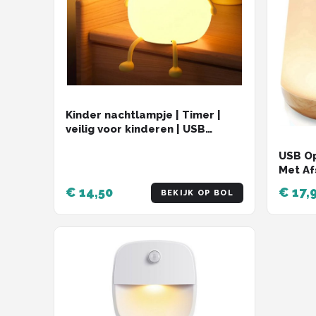
Kinder nachtlampje | Timer |
veilig voor kinderen | USB
oplaadbaar | LED | Peer | RGB
USB O
kleuren| Dimbaar | Babykamer
Met Af
verlichting
Warm l
€ 14,50
€ 17,
BEKIJK OP BOL
Wake-u
LED ve
Tafell
Kinder
Dimbaa