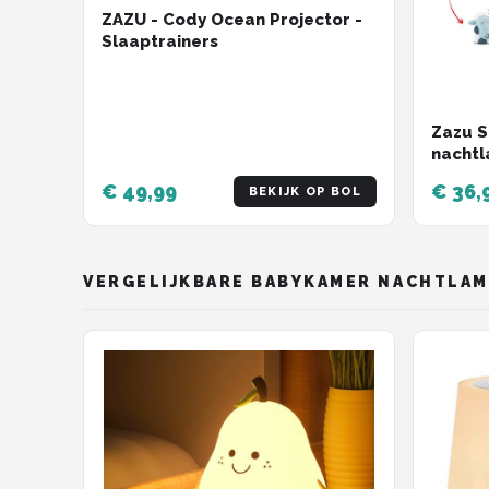
ZAZU - Cody Ocean Projector -
Slaaptrainers
Zazu S
nachtl
slaapt
€ 49,99
€ 36,
BEKIJK OP BOL
VERGELIJKBARE BABYKAMER NACHTLAM