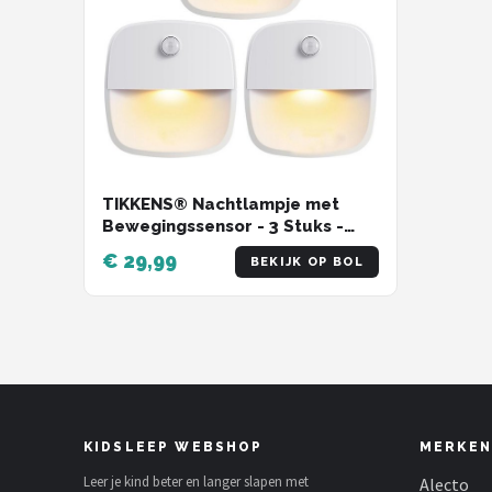
TIKKENS® Nachtlampje met
Bewegingssensor - 3 Stuks -
LED Kastverlichting en
€ 29,99
BEKIJK OP BOL
Trapverlichting met Sensor -
Draadloos op Batterij
KIDSLEEP WEBSHOP
MERKEN
Leer je kind beter en langer slapen met
Alecto