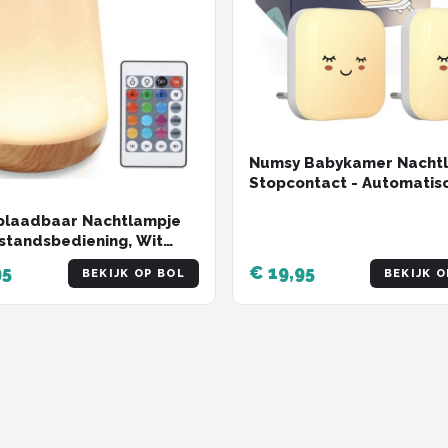
Numsy Babykamer Nacht
Stopcontact - Automatis
Lichtsensor
plaadbaar Nachtlampje
standsbediening, Wit
icht en 13 RGB kleuren -
95
€ 19,95
BEKIJK OP BOL
BEKIJK O
p Light - Sfeerlamp -
rlichting - Leeslamp -
amp - Bedlamp voor Baby,
en & Volwassenen -
r - Touch Control - 15CM