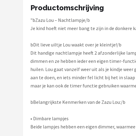
Decopatent
Productomschrijving
Countryfield
"bZazu Lou – Nachtlampje/b
Je kind hoeft niet meer bang te zijn in de donkere 
Balvi
bDit lieve uiltje Lou waakt over je kleintje!/b
Alle merken →
Dit handige nachtlampje heeft 2 afzonderlijke lampje
dimmen en ze hebben ieder een eigen timer-functi
huilen. Lou gaat vanzelf weer uit als je kindje weer
aan te doen, en iets minder fel licht bij het in slaa
maar je kan ook de timer functie gebruiken waarm
bBelangrijkste Kenmerken van de Zazu Lou:/b
• Dimbare lampjes
Beide lampjes hebben een eigen dimmer, waarmee j