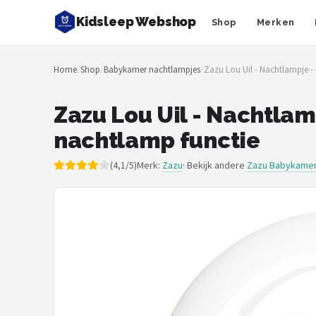
Kidsleep Webshop
Shop
Merken
Zoeken
Home
/
Shop
/
Babykamer nachtlampjes
/
Zazu Lou Uil - Nachtlampje -
NAVIGATIE
Shop
Zazu Lou Uil - Nachtla
nachtlamp functie
Merken
(4,1/5)
Merk:
Zazu
· Bekijk andere
Zazu Babykamer
Blog
Slaaptrainers
Nachtlampjes
Slaaphulpen
Babyprojectors