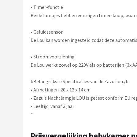
• Timer-functie
Beide lampjes hebben een eigen timer-knop, waarme
• Geluidssensor:
De Lou kan worden ingesteld zodat deze automatisc
• Stroomvoorziening:
De Lou werkt zowel op 220V als op batterijen (3x A
bBelangrijkste Specificaties van de Zazu Lou:/b
• Afmetingen: 20 x 12 x 14 cm
• Zazu's Nachtlampje LOU is getest conform EU re
• Leeftijd: vanaf 3 jaar
"
Prijsvergelijking babykamer 