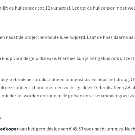
lijft de huilsensor tot 12 uur actief. Let op: de huilsensor moet
n nadat de projectiemodule is verwijderd. Laat de hoes daarna aan
n knop voor de geluidskeuze. Hiermee kun je het geluid ook uitzett
je baby. Gebruik het product alleen binnenshuis en houd het droog. 
deze alleen schoon met een vochtige doek. Gebruik alleen AA alk
e minder fel worden en kunnen de golven en vissen minder goed zic
s
edkoper
dan het gemiddelde van € 45,63 voor nachtlampjes. Nacht