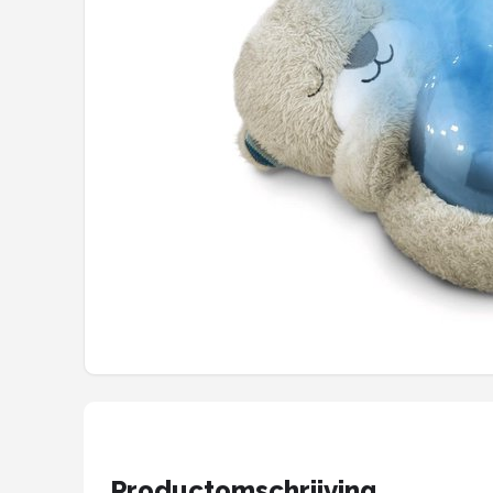
Shop
POPULAIRE MERKEN
Alecto
Zazu
Paladone
Aigostar
Flow Amsterdam
LUVION
KCVV
Productomschrijving