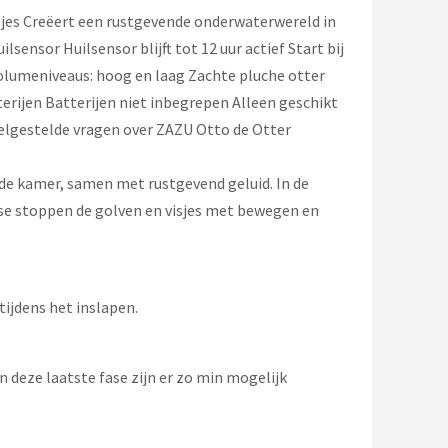
es Creëert een rustgevende onderwaterwereld in
sor Huilsensor blijft tot 12 uur actief Start bij
 volumeniveaus: hoog en laag Zachte pluche otter
rijen Batterijen niet inbegrepen Alleen geschikt
elgestelde vragen over ZAZU Otto de Otter
or de kamer, samen met rustgevend geluid. In de
fase stoppen de golven en visjes met bewegen en
tijdens het inslapen.
 deze laatste fase zijn er zo min mogelijk