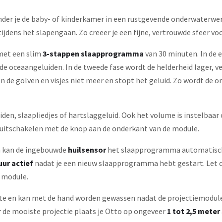
der je de baby- of kinderkamer in een rustgevende onderwaterw
jdens het slapengaan. Zo creëer je een fijne, vertrouwde sfeer voo
 met een slim
3-stappen slaapprogramma
van 30 minuten. In de 
 oceaangeluiden. In de tweede fase wordt de helderheid lager, ver
 de golven en visjes niet meer en stopt het geluid. Zo wordt de om
iden, slaapliedjes of hartslaggeluid. Ook het volume is instelbaar 
ig uitschakelen met de knop aan de onderkant van de module.
an kan de ingebouwde
huilsensor
het slaapprogramma automatisch o
uur actief
nadat je een nieuw slaapprogramma hebt gestart. Let 
 module.
rte en kan met de hand worden gewassen nadat de projectiemodule
or de mooiste projectie plaats je Otto op ongeveer
1 tot 2,5 meter