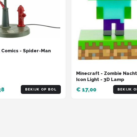
 Comics - Spider-Man
Minecraft - Zombie Nach
Icon Light - 3D Lamp
38
€ 17,00
BEKIJK OP BOL
BEKIJK O