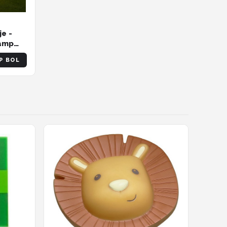
e -
lamp
met
P BOL
deau
isjes