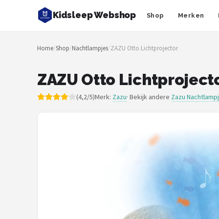
Kidsleep Webshop
Shop
Merken
Zoeken
Home
/
Shop
/
Nachtlampjes
/
ZAZU Otto Lichtprojector
NAVIGATIE
Shop
ZAZU Otto Lichtproject
Merken
(4,2/5)
Merk:
Zazu
· Bekijk andere
Zazu Nachtlamp
Blog
Slaaptrainers
Nachtlampjes
Slaaphulpen
Babyprojectors