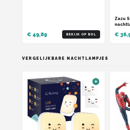
Zazu S
nachtl
slaapt
€ 49,89
€ 36,
BEKIJK OP BOL
VERGELIJKBARE NACHTLAMPJES