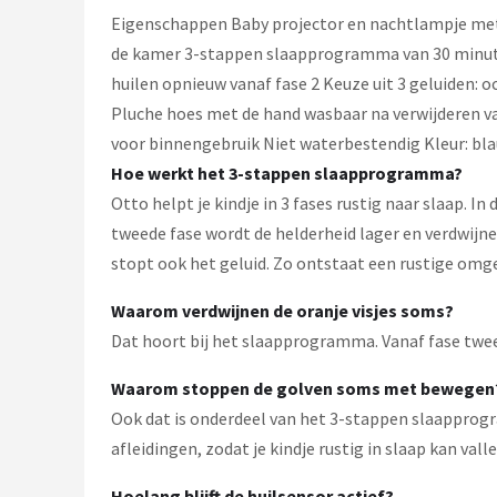
Eigenschappen Baby projector en nachtlampje me
de kamer 3-stappen slaapprogramma van 30 minuten 
huilen opnieuw vanaf fase 2 Keuze uit 3 geluiden: 
Pluche hoes met de hand wasbaar na verwijderen va
voor binnengebruik Niet waterbestendig Kleur: bl
Hoe werkt het 3-stappen slaapprogramma?
Otto helpt je kindje in 3 fases rustig naar slaap. 
tweede fase wordt de helderheid lager en verdwijnen
stopt ook het geluid. Zo ontstaat een rustige omge
Waarom verdwijnen de oranje visjes soms?
Dat hoort bij het slaapprogramma. Vanaf fase twee v
Waarom stoppen de golven soms met bewegen
Ook dat is onderdeel van het 3-stappen slaapprogra
afleidingen, zodat je kindje rustig in slaap kan valle
Hoelang blijft de huilsensor actief?