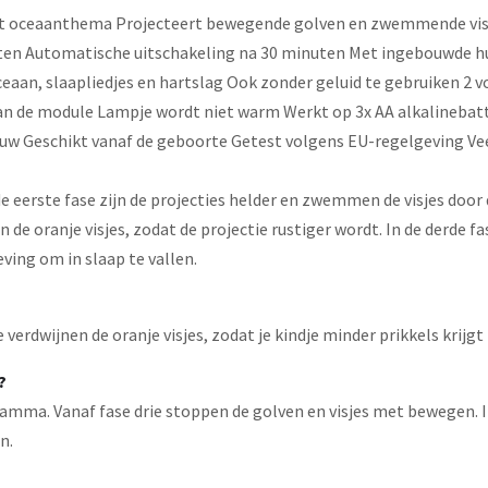
t oceaanthema Projecteert bewegende golven en zwemmende visj
Automatische uitschakeling na 30 minuten Met ingebouwde huilsen
oceaan, slaapliedjes en hartslag Ook zonder geluid te gebruiken 2
n de module Lampje wordt niet warm Werkt op 3x AA alkalinebatte
auw Geschikt vanaf de geboorte Getest volgens EU-regelgeving Ve
In de eerste fase zijn de projecties helder en zwemmen de visjes do
 de oranje visjes, zodat de projectie rustiger wordt. In de derde 
ving om in slaap te vallen.
erdwijnen de oranje visjes, zodat je kindje minder prikkels krijgt 
?
mma. Vanaf fase drie stoppen de golven en visjes met bewegen. In
n.