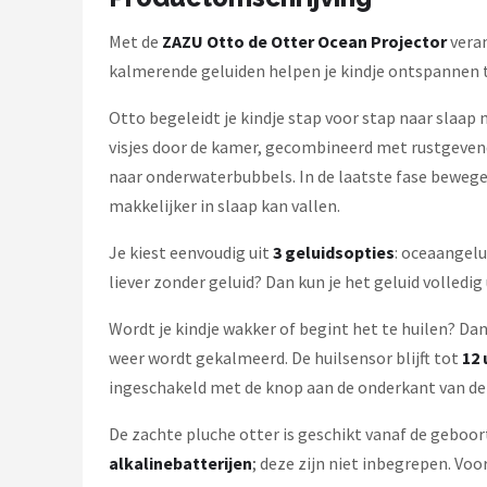
Decopatent
Met de
ZAZU Otto de Otter Ocean Projector
veran
Countryfield
kalmerende geluiden helpen je kindje ontspannen ti
Balvi
Otto begeleidt je kindje stap voor stap naar slaap
visjes door de kamer, gecombineerd met rustgevende
Alle merken →
naar onderwaterbubbels. In de laatste fase bewegen
makkelijker in slaap kan vallen.
Je kiest eenvoudig uit
3 geluidsopties
: oceaangelu
liever zonder geluid? Dan kun je het geluid volled
Wordt je kindje wakker of begint het te huilen? D
weer wordt gekalmeerd. De huilsensor blijft tot
12 
ingeschakeld met de knop aan de onderkant van de
De zachte pluche otter is geschikt vanaf de geboo
alkalinebatterijen
; deze zijn niet inbegrepen. Vo