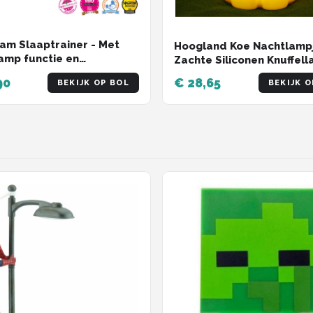
am Slaaptrainer - Met
Hoogland Koe Nachtlampj
amp functie en
Zachte Siliconen Knuffel
imers - Blauw / Wit
voor Kinderen, Dimbaar 
90
€ 28,65
BEKIJK OP BOL
BEKIJK O
Timer & Oplaadbaar, Ca
voor Baby's Jongens & Me