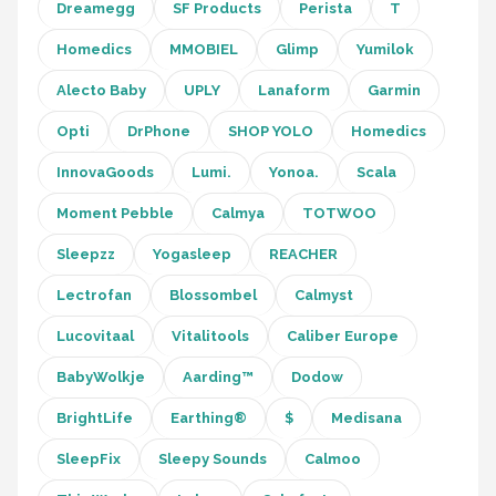
Dreamegg
SF Products
Perista
T
Homedics
MMOBIEL
Glimp
Yumilok
Alecto Baby
UPLY
Lanaform
Garmin
Opti
DrPhone
SHOP YOLO
Homedics
InnovaGoods
Lumi.
Yonoa.
Scala
Moment Pebble
Calmya
TOTWOO
Sleepzz
Yogasleep
REACHER
Lectrofan
Blossombel
Calmyst
Lucovitaal
Vitalitools
Caliber Europe
BabyWolkje
Aarding™
Dodow
BrightLife
Earthing®
$
Medisana
SleepFix
Sleepy Sounds
Calmoo