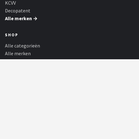
KCVV
Decopatent
Alle merken →
SHOP
Alle categorieën
Alle merken
Blog
Partners
PARTNERS
180Darts
Alle achtergrond informatie over de dartsport, spelers, toernooien en
statistieken! Met de...
Kampeerartikelen Winkel
De grootste outdoorwinkel van Nederland. Grote merken outdoor
koelboxen, tenten, slaapzakk...
Shop Thuingereedschap
Het juiste tuingereedschap maakt elke klus in de tuin eenvoudiger,