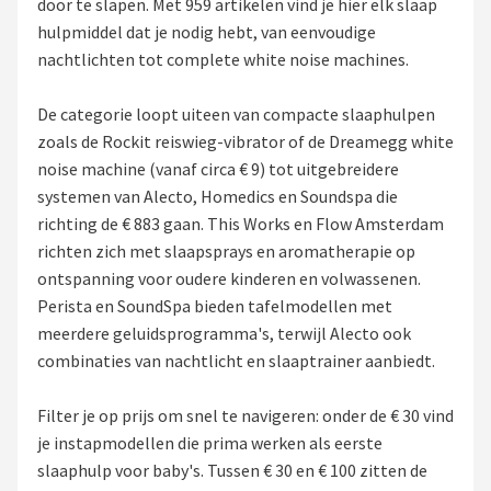
door te slapen. Met 959 artikelen vind je hier elk slaap
hulpmiddel dat je nodig hebt, van eenvoudige
Shop
nachtlichten tot complete white noise machines.
POPULAIRE MERKEN
De categorie loopt uiteen van compacte slaaphulpen
Alecto
zoals de Rockit reiswieg-vibrator of de Dreamegg white
noise machine (vanaf circa € 9) tot uitgebreidere
Zazu
systemen van Alecto, Homedics en Soundspa die
richting de € 883 gaan. This Works en Flow Amsterdam
Paladone
richten zich met slaapsprays en aromatherapie op
ontspanning voor oudere kinderen en volwassenen.
Aigostar
Perista en SoundSpa bieden tafelmodellen met
meerdere geluidsprogramma's, terwijl Alecto ook
Flow Amsterdam
combinaties van nachtlicht en slaaptrainer aanbiedt.
LUVION
Filter je op prijs om snel te navigeren: onder de € 30 vind
je instapmodellen die prima werken als eerste
KCVV
slaaphulp voor baby's. Tussen € 30 en € 100 zitten de