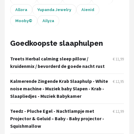
Allora
Yupanda Jewelry
Aienid
Mooby©
Ailyza
Goedkoopste slaaphulpen
Treets Herbal calming sleep pillow /
€ 11,99
kruidenmix / bevorderd de goede nacht rust
Kalmerende Zingende Krab Slaaphulp - White
€ 12,95
noise machine - Muziek baby Slapen - Krab -
Slaapliedjes - Muziek Babykamer
Teedz - Pluche Egel - Nachtlampje met
€ 12,99
Projector & Geluid – Baby - Baby projector -
Squishmallow