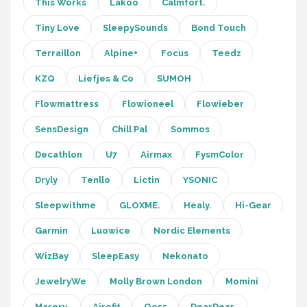
This Works
Lakoo
Calmfort.
Tiny Love
SleepySounds
Bond Touch
Terraillon
Alpine+
Focus
Teedz
KZQ
Liefjes & Co
SUMOH
Flowmattress
Flowioneel
Flowieber
SensDesign
Chill Pal
Sommos
Decathlon
U7
Airmax
FysmColor
Dryly
Tenllo
Lictin
YSONIC
Sleepwithme
GLOXME.
Healy.
Hi-Gear
Garmin
Luowice
Nordic Elements
WizBay
SleepEasy
Nekonato
JewelryWe
Molly Brown London
Momini
Marery.
Airofit
Qoss
DearDear.