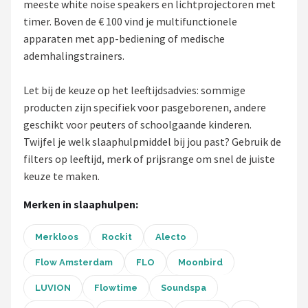
meeste white noise speakers en lichtprojectoren met
Decopatent
timer. Boven de € 100 vind je multifunctionele
apparaten met app-bediening of medische
Countryfield
ademhalingstrainers.
Balvi
Let bij de keuze op het leeftijdsadvies: sommige
Alle merken →
producten zijn specifiek voor pasgeborenen, andere
geschikt voor peuters of schoolgaande kinderen.
Twijfel je welk slaaphulpmiddel bij jou past? Gebruik de
filters op leeftijd, merk of prijsrange om snel de juiste
keuze te maken.
Merken in slaaphulpen:
Merkloos
Rockit
Alecto
Flow Amsterdam
FLO
Moonbird
LUVION
Flowtime
Soundspa