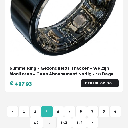
Slimme Ring - Gezondheids Tracker - Welzijn
Monitoren - Geen Abonnement Nodig - 10 Dagen
Batterij - Zwart
€ 497,93
BEKIJK OP BOL
‹
1
2
3
4
5
6
7
8
9
10
...
152
153
›