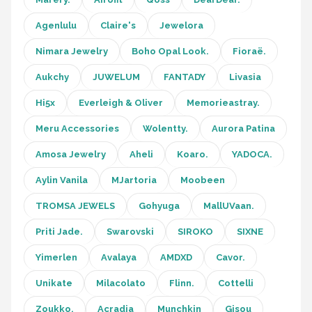
Agenlulu
Claire's
Jewelora
Nimara Jewelry
Boho Opal Look.
Fioraë.
Aukchy
JUWELUM
FANTADY
Livasia
Hi5x
Everleigh & Oliver
Memorieastray.
Meru Accessories
Wolentty.
Aurora Patina
Amosa Jewelry
Aheli
Koaro.
YADOCA.
Aylin Vanila
MJartoria
Moobeen
TROMSA JEWELS
Gohyuga
MallUVaan.
Priti Jade.
Swarovski
SIROKO
SIXNE
Yimerlen
Avalaya
AMDXD
Cavor.
Unikate
Milacolato
Flinn.
Cottelli
Zoukko.
Acradia
Munchkin
Gisou