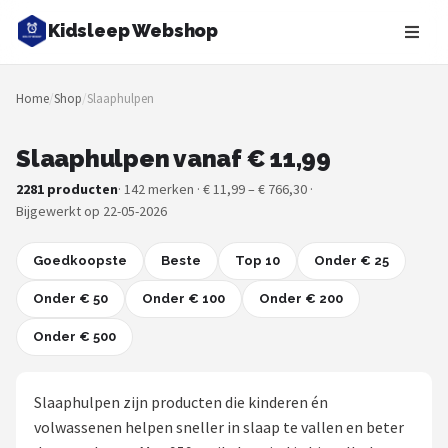
Kidsleep Webshop
Zoeken
Home
/
Shop
/
Slaaphulpen
NAVIGATIE
Shop
Slaaphulpen vanaf € 11,99
2281 producten
· 142 merken · € 11,99 – € 766,30 ·
Merken
Bijgewerkt op 22-05-2026
Blog
Goedkoopste
Beste
Top 10
Onder € 25
Slaaptrainers
Onder € 50
Onder € 100
Onder € 200
Onder € 500
Nachtlampjes
Slaaphulpen
Slaaphulpen zijn producten die kinderen én
volwassenen helpen sneller in slaap te vallen en beter
Babyprojectors