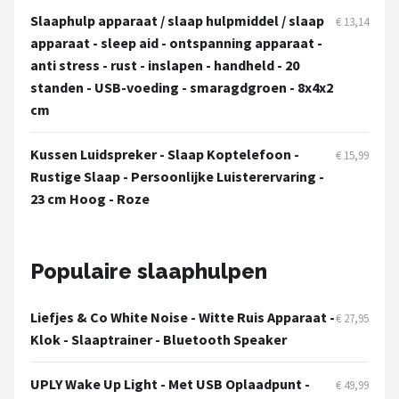
Slaaphulp apparaat / slaap hulpmiddel / slaap
€ 13,14
apparaat - sleep aid - ontspanning apparaat -
anti stress - rust - inslapen - handheld - 20
standen - USB-voeding - smaragdgroen - 8x4x2
cm
Kussen Luidspreker - Slaap Koptelefoon -
€ 15,99
Rustige Slaap - Persoonlijke Luisterervaring -
23 cm Hoog - Roze
Populaire slaaphulpen
Liefjes & Co White Noise - Witte Ruis Apparaat -
€ 27,95
Klok - Slaaptrainer - Bluetooth Speaker
UPLY Wake Up Light - Met USB Oplaadpunt -
€ 49,99