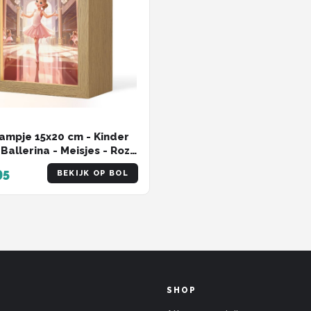
ampje 15x20 cm - Kinder
 Ballerina - Meisjes - Roze
eren - Tafellamp
95
BEKIJK OP BOL
kamer - Slaapkamer
 Bedlamp kinderen -
lampje stopcontact -
amp babykamer -
lampjes
SHOP