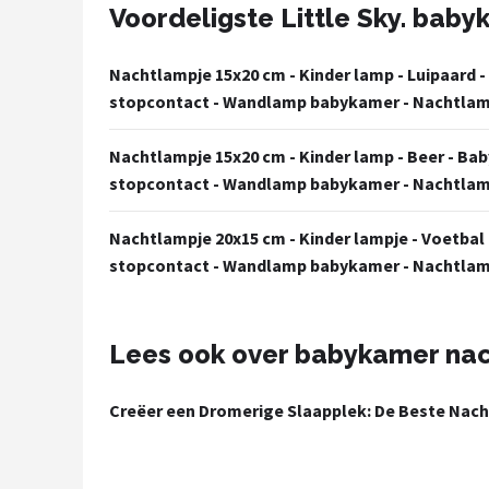
Voordeligste Little Sky. bab
Shop
Nachtlampje 15x20 cm - Kinder lamp - Luipaard -
POPULAIRE MERKEN
stopcontact - Wandlamp babykamer - Nachtlam
Alecto
Nachtlampje 15x20 cm - Kinder lamp - Beer - Bab
Zazu
stopcontact - Wandlamp babykamer - Nachtlam
Paladone
Nachtlampje 20x15 cm - Kinder lampje - Voetbal
stopcontact - Wandlamp babykamer - Nachtlam
Aigostar
Flow Amsterdam
Lees ook over babykamer na
LUVION
Creëer een Dromerige Slaapplek: De Beste Nac
KCVV