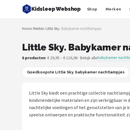
Kidsleep Webshop
Shop
Merken
Zoeken
Home
/
Merken
/
Little Sky.
/
Babykamer nachtlampjes
NAVIGATIE
Shop
Little Sky. Babykamer 
Merken
babykamer nachtl
6 producten
· € 29,95 – € 116,96 · Bekijk alle
Blog
Goedkoopste Little Sky. babykamer nachtlampjes
Slaaptrainers
Little Sky biedt een prachtige collectie nachtlam
Nachtlampjes
kindvriendelijke materialen en zijn verkrijgbaar in 
nachtelijke voedingen of het geruststellen van je k
Slaaphulpen
speelse ontwerpen en praktische functionaliteit zi
Babyprojectors