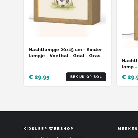
Nachtlampje 20x15 cm - Kinder
lampje - Voetbal - Goal - Gras -
Nachtl
Beige - Tafellamp kinderkamer
lamp -
- Slaapkamer lamp - Bedlamp
- Kind
kinderen - Kinderlampje
€ 29,95
€ 29,
BEKIJK OP BOL
kinder
stopcontact - Wandlamp
lamp -
babykamer - Nachtlampjes
Kinder
Wandl
Nacht
KIDSLEEP WEBSHOP
MERKEN