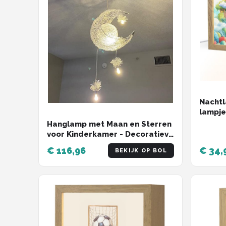
Nachtl
lampje 
Regenb
Hanglamp met Maan en Sterren
Tafell
voor Kinderkamer - Decoratieve
Slaap
LED Plafondlamp
€ 116,96
€ 34,
BEKIJK OP BOL
kinder
stopc
babyka