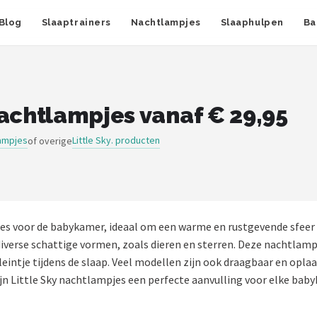
Blog
Slaaptrainers
Nachtlampjes
Slaaphulpen
Ba
nachtlampjes vanaf € 29,95
ampjes
Little Sky. producten
of overige
pjes voor de babykamer, ideaal om een warme en rustgevende sfeer
diverse schattige vormen, zoals dieren en sterren. Deze nachtlampj
leintje tijdens de slaap. Veel modellen zijn ook draagbaar en opla
jn Little Sky nachtlampjes een perfecte aanvulling voor elke bab