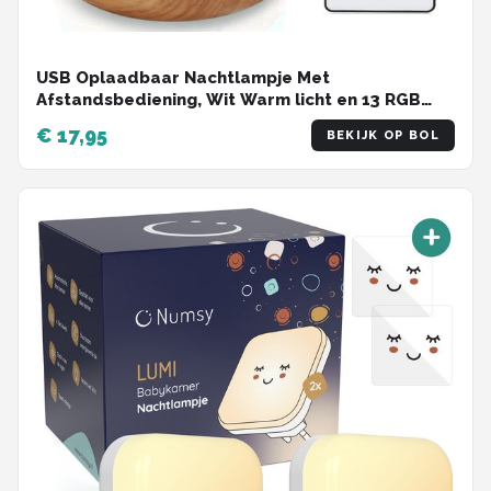
USB Oplaadbaar Nachtlampje Met
Afstandsbediening, Wit Warm licht en 13 RGB
kleuren - Wake-up Light - Sfeerlamp - LED
€ 17,95
BEKIJK OP BOL
verlichting - Leeslamp - Tafellamp - Bedlamp
voor Baby, Kinderen & Volwassenen - Dimbaar -
Touch Control - 15CM