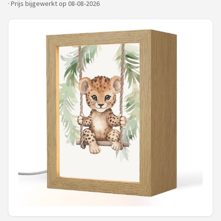
·
Prijs bijgewerkt op 08-08-2026
Shop
POPULAIRE MERKEN
Alecto
Zazu
Paladone
Aigostar
Flow Amsterdam
LUVION
KCVV