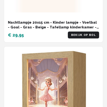
Nachtlampje 20x15 cm - Kinder lampje - Voetbal
- Goal - Gras - Beige - Tafellamp kinderkamer -
Slaapkamer lamp - Bedlamp kinderen -
€ 29,95
BEKIJK OP BOL
Kinderlampje stopcontact - Wandlamp
babykamer - Nachtlampjes