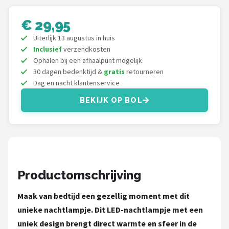
Decopatent
€ 29,95
Countryfield
Uiterlijk 13 augustus in huis
Inclusief
verzendkosten
Balvi
Ophalen bij een afhaalpunt mogelijk
30 dagen bedenktijd &
gratis
retourneren
Alle merken →
Dag en nacht klantenservice
BEKIJK OP BOL
Productomschrijving
Maak van bedtijd een gezellig moment met dit
unieke nachtlampje. Dit LED-nachtlampje met een
uniek design brengt direct warmte en sfeer in de