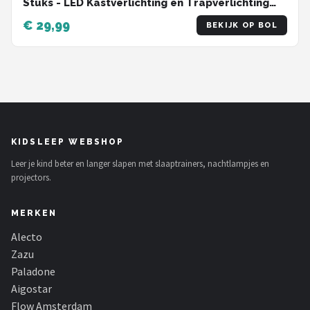
Stuks - LED Kastverlichting en Trapverlichting
met Sensor - Draadloos op Batterij
€ 29,99
BEKIJK OP BOL
KIDSLEEP WEBSHOP
Leer je kind beter en langer slapen met slaaptrainers, nachtlampjes en
projectors.
MERKEN
Alecto
Zazu
Paladone
Aigostar
Flow Amsterdam