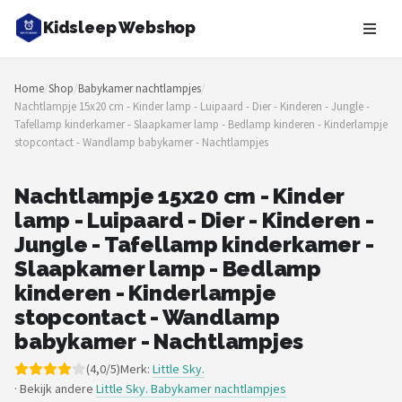
Kidsleep Webshop
Zoeken
Home
/
Shop
/
Babykamer nachtlampjes
/
NAVIGATIE
Nachtlampje 15x20 cm - Kinder lamp - Luipaard - Dier - Kinderen - Jungle -
Tafellamp kinderkamer - Slaapkamer lamp - Bedlamp kinderen - Kinderlampje
Shop
stopcontact - Wandlamp babykamer - Nachtlampjes
Merken
Nachtlampje 15x20 cm - Kinder
lamp - Luipaard - Dier - Kinderen -
Blog
Jungle - Tafellamp kinderkamer -
Slaaptrainers
Slaapkamer lamp - Bedlamp
kinderen - Kinderlampje
Nachtlampjes
stopcontact - Wandlamp
babykamer - Nachtlampjes
Slaaphulpen
(4,0/5)
Merk:
Little Sky.
· Bekijk andere
Little Sky. Babykamer nachtlampjes
Babyprojectors