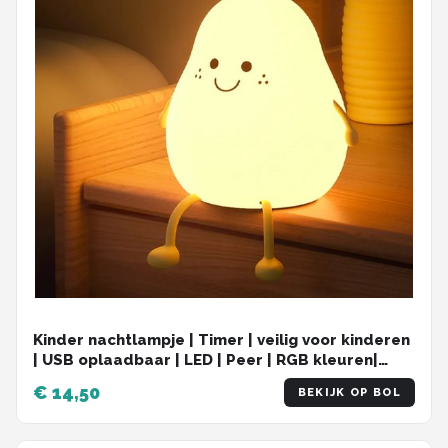
Kinder nachtlampje | Timer | veilig voor kinderen
| USB oplaadbaar | LED | Peer | RGB kleuren|
Dimbaar | Babykamer verlichting
€ 14,50
BEKIJK OP BOL