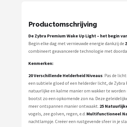
Decopatent
Countryfield
Productomschrijving
Balvi
De Zybra Premium Wake Up Light – het begin va
Begin elke dag met vernieuwde energie dankzij de
Alle merken →
combineert geavanceerde technologie met doordach
Kenmerken:
20 Verschillende Helderheid Niveaus
: Pas de lic
een subtiele gloed of een helderder licht, de Zybr
natuurlijke en kalme manier om wakker te worden me
bootst zo een opkomende zon na. Deze geleidelijke
meer ontspannen manier ontwaakt.
25 Natuurlijk
vogels, zee golven, regen, e.d.
Multifunctioneel N
nachtlampje. Creëer een rustgevende sfeer in je s