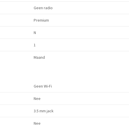
Geen radio
Premium
N
1
Maand
Geen Wi-Fi
Nee
3.5 mm jack
Nee