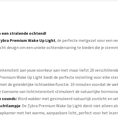
n een stralende ochtend!
Zybra Premium Wake Up Light
, de perfecte metgezel voor een ve
t design om een unieke ochtendervaring te bieden die je stemming
htintensiteit aan jouw voorkeur aan met maar liefst 20 verschillend
a Premium Wake Up Light biedt de perfecte instelling voor elke s
t de geleidelijke lichtwekkerfunctie. 10 minuten voordat de wekk
 toename van lichtintensiteit stimuleert de natuurlijke hormonal
e sounds:
Word wakker met gesimuleerd natuurlijk zonlicht en vel
achtlampje
: De Zybra Premium Wake Up Light dient niet alleen al
laapkamer met het warme, aanpasbare licht, perfect voor het leze