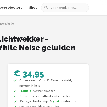
Zoeken
byprojectors
Shop
ise geluiden
Lichtwekker -
White Noise geluiden
€ 34,95
Op voorraad. Voor 23:59 uur besteld,
morgen in huis
Inclusief
verzendkosten
Ophalen bij een afhaalpunt mogelijk
30 dagen bedenktijd &
gratis
retourneren
Dag en nacht klantenservice