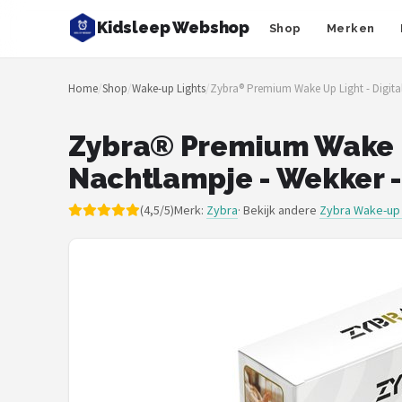
Kidsleep Webshop
Shop
Merken
Zoeken
Home
/
Shop
/
Wake-up Lights
/
Zybra® Premium Wake Up Light - Digitale
NAVIGATIE
Shop
Zybra® Premium Wake Up
Nachtlampje - Wekker -
Merken
(4,5/5)
Merk:
Zybra
· Bekijk andere
Zybra Wake-up 
Blog
Slaaptrainers
Nachtlampjes
Slaaphulpen
Babyprojectors