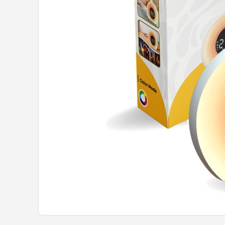
Shop
POPULAIRE MERKEN
Alecto
Zazu
Paladone
Aigostar
Flow Amsterdam
LUVION
KCVV