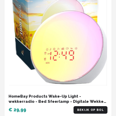
HomeBay Products Wake-Up Light -
wekkerradio - Bed Sfeerlamp - Digitale Wekker
- White noise - Klok - Batterij Backup - 2 Alarmen
€ 29,99
BEKIJK OP BOL
- Dimbaar display – USB oplaad poort - RGB