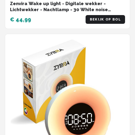
Zenvira Wake up light - Digitale wekker -
Lichtwekker - Nachtlamp - 30 White noise
geluiden - Met Snooze functie, Timer, 8 sfeer
€ 44,99
BEKIJK OP BOL
kleuren, licht dimmer, 5 wekker geluiden