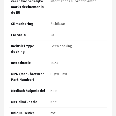
verantwoordelijke
informations suivront bientôt
marktdeelnemer in
de EU
CE markering
Zichtbaar
FM radio
Ja
Inclusief type
Geen docking
docking
Introductie
2023
MPN (Manufacturer
DQWL01WO
Part Number)
Medisch hulpmiddel
Nee
Met dimfunctie
Nee
Unique Device
nvt