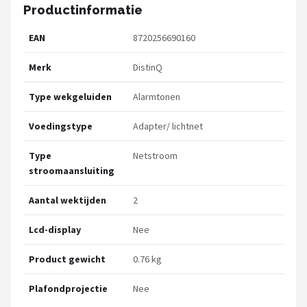
Productinformatie
EAN
8720256690160
Merk
DistinQ
Type wekgeluiden
Alarmtonen
Voedingstype
Adapter/ lichtnet
Type
Netstroom
stroomaansluiting
Aantal wektijden
2
Lcd-display
Nee
Product gewicht
0.76 kg
Plafondprojectie
Nee