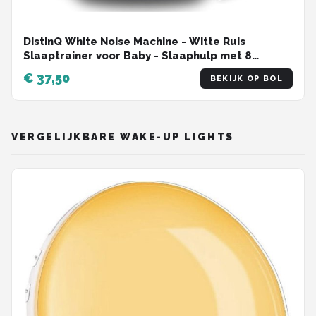
DistinQ White Noise Machine - Witte Ruis
Slaaptrainer voor Baby - Slaaphulp met 8
verschillende kleuren LED verlichting en 29
€ 37,50
BEKIJK OP BOL
rustgevende geluiden
VERGELIJKBARE WAKE-UP LIGHTS