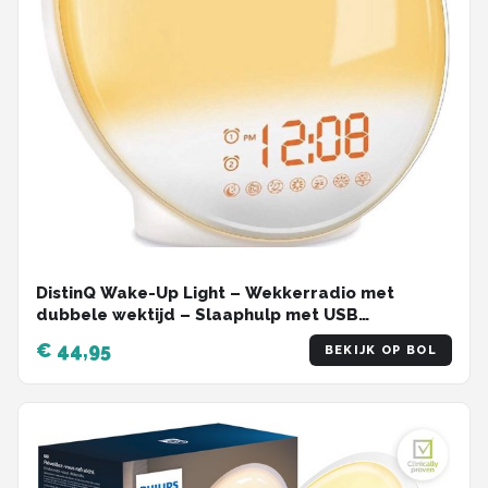
DistinQ Wake-Up Light – Wekkerradio met
dubbele wektijd – Slaaphulp met USB
aansluiting
€ 44,95
BEKIJK OP BOL