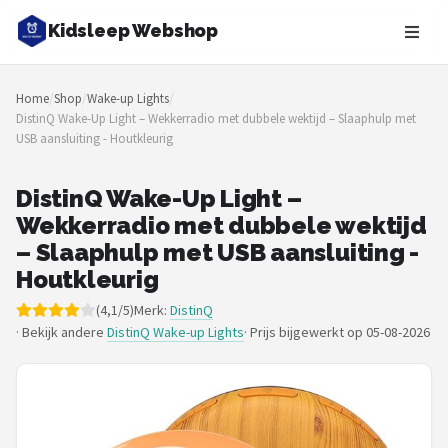
Kidsleep Webshop
Zoeken
Home
/
Shop
/
Wake-up Lights
/
NAVIGATIE
DistinQ Wake-Up Light – Wekkerradio met dubbele wektijd – Slaaphulp met
USB aansluiting - Houtkleurig
Shop
Merken
DistinQ Wake-Up Light –
Wekkerradio met dubbele wektijd
Blog
– Slaaphulp met USB aansluiting -
Houtkleurig
Slaaptrainers
(4,1/5)
Merk:
DistinQ
· Bekijk andere
DistinQ Wake-up Lights
·
Prijs bijgewerkt op 05-08-2026
Nachtlampjes
Slaaphulpen
Babyprojectors