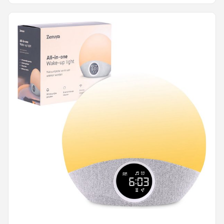
Effecten - Eenvoudige bediening - 12 of 24 uurs
instelling - Batterijbackup