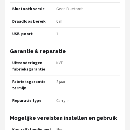
Bluetooth versie
Geen Bluetooth
Draadloos bereik
0 m
USB-poort
1
Garantie & reparatie
Uitzonderingen
NVT
fabrieksgarantie
Fabrieksgarantie
2 jaar
termijn
Reparatie type
Carry-in
Mogelijke vereisten instellen en gebruik
Kan zelfstandig met
Nee