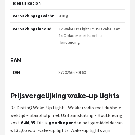
Identification
Verpakkingsgewicht
490 g
Verpakkingsinhoud
1x Wake Up Light 1x USB kabel set
1x Oplader met kabel 1x
Handleiding
EAN
EAN
8720256690160
Prijsvergelijking wake-up lights
De DistinQ Wake-Up Light – Wekkerradio met dubbele
wektijd – Slaaphulp met USB aansluiting - Houtkleurig
kost
€ 44,95
. Dit is
goedkoper
dan het gemiddelde van
€ 132,66 voor wake-up lights. Wake-up lights zijn