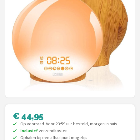
Shop
POPULAIRE MERKEN
Alecto
Zazu
Paladone
Aigostar
Flow Amsterdam
LUVION
€ 44,95
Op voorraad. Voor 23:59 uur besteld, morgen in huis
KCVV
Inclusief
verzendkosten
Ophalen bij een afhaalpunt mogelijk